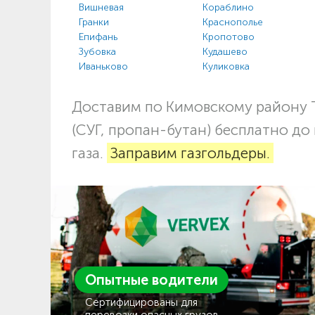
Вишневая
Кораблино
Гранки
Краснополье
Епифань
Кропотово
Зубовка
Кудашево
Иваньково
Куликовка
Доставим по Кимовскому району 
(СУГ, пропан-бутан) бесплатно до
газа.
Заправим газгольдеры.
Опытные водители
Сертифицированы для