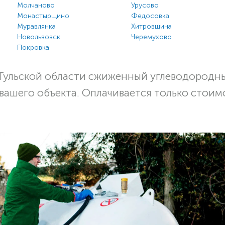
Молчаново
Урусово
Монастырщино
Федосовка
Муравлянка
Хитровщина
Новольвовск
Черемухово
Покровка
Тульской области сжиженный углеводородны
 вашего объекта. Оплачивается только стоим