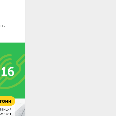
ены
-16
 тонн
танция
воляет