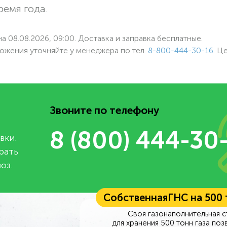
ремя года.
а 08.08.2026, 09:00. Доставка и заправка бесплатные.
ожения уточняйте у менеджера по
тел.
8-800-444-30-16
. Ц
Звоните по телефону
8 (800) 444-30
вки.
рать
оз.
Собственная
ГНС на 500
Своя газонаполнительная с
для хранения 500 тонн газа поз