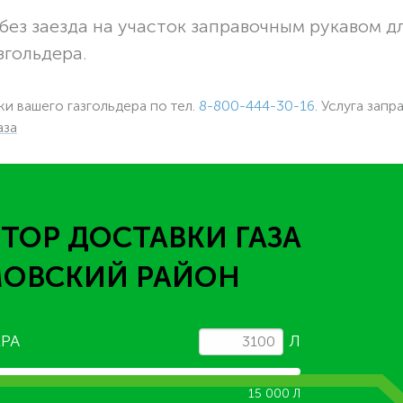
без заезда на участок заправочным рукавом 
згольдера.
ки вашего газгольдера по тел.
8-800-444-30-16
. Услуга запр
аза
ТОР ДОСТАВКИ ГАЗА
МОВСКИЙ РАЙОН
РА
Л
15 000 Л