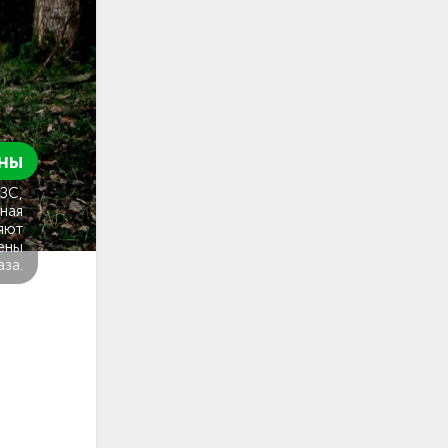
ны
ГЗС,
ная
яют
ены
аза.