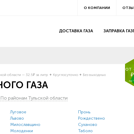
О КОМПАНИИ
ОТЗЫ
ДОСТАВКА ГАЗА
ЗАПРАВКА ГА
от
₽
кой области — 32.5₽ за литр ✦ Круглосуточно ✦ Без выходных
на
ОГО ГАЗА
/
По районам Тульской области
Луговое
Пронь
Львово
Рождествено
Милославщино
Суханово
Молоденки
Таболо