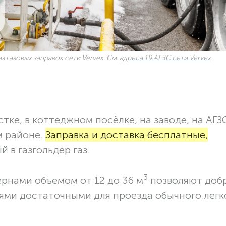
з газовых заправок сети Vervex. См.
адреса 19 АГЗС сети Vervex
тке, в коттеджном посёлке, на заводе, на АГЗ
м районе.
Заправка и доставка бесплатные,
 в газгольдер газ.
3
ернами объемом от 12 до 36 м
позволяют доб
ями достаточными для проезда обычного легк