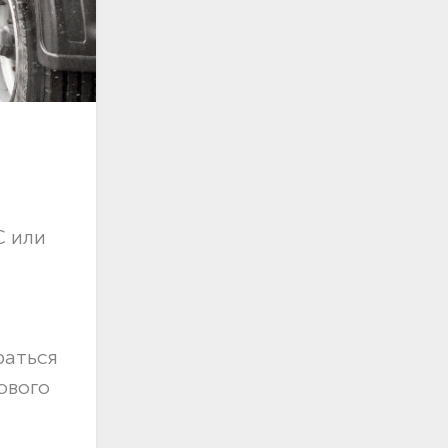
С или
раться
ового