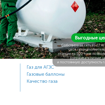
Выгодные це
Собственная сеть из 27 А
своя газонаполнитель
станция на 500 тонн позвол
удерживать низкие ц
и постоянную доступность г
Газ для АГЗС
Газовые баллоны
Качество газа