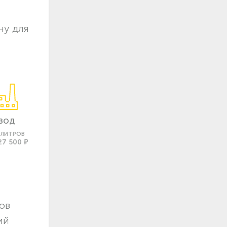
ну для
ВОД
0 ЛИТРОВ
27 500 ₽
ов
ий