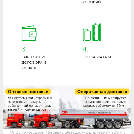
УСЛОВИЙ
3.
4.
ЗАКЛЮЧЕНИЕ
ПОСТАВКА ГАЗА
ДОГОВОРА И
ОПЛАТА
Оптовые поставки
Оперативная доставка
Для оптовых магистральных
По различным маршрутам
перевозок используем
ежедневно ездят несколько
3
собственный большой парк
газовозов объемом
от 20 м
.
тягачей и полуприцепов.
3
На фото газовозы «Вервекс Энерджи» с цистернами 36 м
.