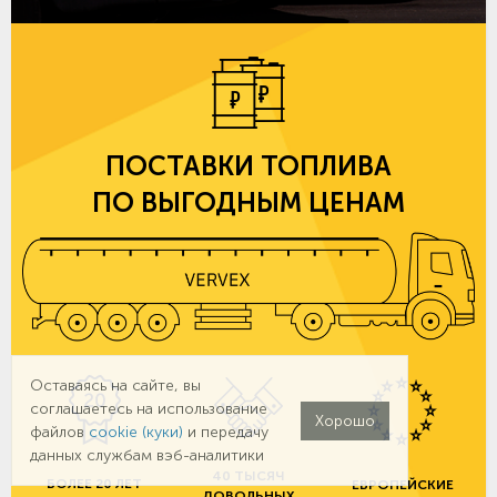
ПОСТАВКИ ТОПЛИВА
ПО ВЫГОДНЫМ ЦЕНАМ
Оставаясь на сайте, вы
соглашаетесь на использование
Хорошо
файлов
cookie (куки)
и передачу
данных службам вэб-аналитики
40 ТЫСЯЧ
БОЛЕЕ 20 ЛЕТ
ЕВРОПЕЙСКИЕ
ДОВОЛЬНЫХ