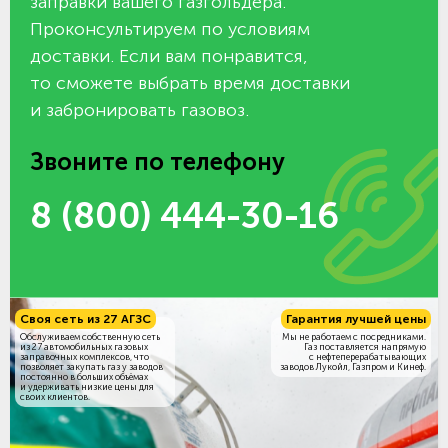
заправки вашего газгольдера.
Проконсультируем по условиям
доставки. Если вам понравится,
то сможете выбрать время доставки
и забронировать газовоз.
Звоните по телефону
8 (800) 444-30-16
Своя сеть из 27 АГЗС
Гарантия лучшей цены
Обслуживаем собственную сеть
Мы не работаем с посредниками.
из 27 автомобильных газовых
Газ поставляется напрямую
заправочных комплексов, что
с нефтеперерабатывающих
позволяет закупать газ у заводов
заводов Лукойл, Газпром и Кинеф.
постоянно в больших объёмах
и удерживать низкие цены для
своих клиентов.