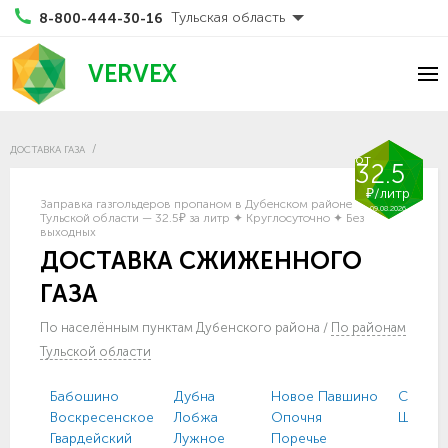
Тульская область
8-800-444-30-16
VERVEX
ДОСТАВКА ГАЗА
от
32.5
₽/литр
Заправка газгольдеров пропаном в Дубенском районе
09.08.2026
Тульской области — 32.5₽ за литр ✦ Круглосуточно ✦ Без
выходных
ДОСТАВКА СЖИЖЕННОГО
ГАЗА
По населённым пунктам Дубенского района
/
По районам
Тульской области
Бабошино
Дубна
Новое Павшино
Скомо
Воскресенское
Лобжа
Опочня
Шатов
Гвардейский
Лужное
Поречье