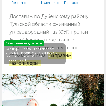
Головино
Надеждино
Протасово
Доставим по Дубенскому району
Тульской области сжиженный
углеводородный газ (СУГ, пропан-
бутан) бесплатно до вашего
Опытные водители
объекта. Оплачивается только
Сертифицированы для перевозки
опасных грузов. Могут заправить
стоимость газа.
Заправим
газгольдер даже без вашего
присутствия!
газгольдеры.