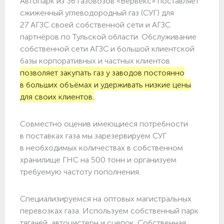
Автопарк из 36 газовозов «Вервекс» поставляет
сжиженный углеводородный газ (СУГ) для
27 АГЗС своей собственной сети и АГЗС
партнёров по Тульской области. Обслуживание
собственной сети АГЗС и большой клиентской
базы корпоративных и частных клиентов
позволяет закупать газ у заводов постоянно
в больших объёмах и удерживать низкие цены
для своих клиентов.
Совместно оценив имеющиеся потребности
в поставках газа мы зарезервируем СУГ
в необходимых количествах в собственном
хранилище ГНС на 500 тонн и организуем
требуемую частоту пополнения.
Специализируемся на оптовых магистральных
перевозках газа. Используем собственный парк
тягачей, автоцистерн и сцепок. Собственная