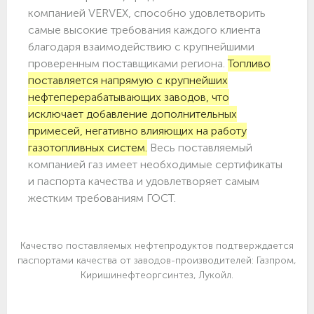
компанией VERVEX, способно удовлетворить
самые высокие требования каждого клиента
благодаря взаимодействию с крупнейшими
проверенным поставщиками региона.
Топливо
поставляется напрямую с крупнейших
нефтеперерабатывающих заводов, что
исключает добавление дополнительных
примесей, негативно влияющих на работу
газотопливных систем.
Весь поставляемый
компанией газ имеет необходимые сертификаты
и паспорта качества и удовлетворяет самым
жестким требованиям ГОСТ.
Качество поставляемых нефтепродуктов подтверждается
паспортами качества от заводов-производителей: Газпром,
Киришинефтеоргсинтез, Лукойл.