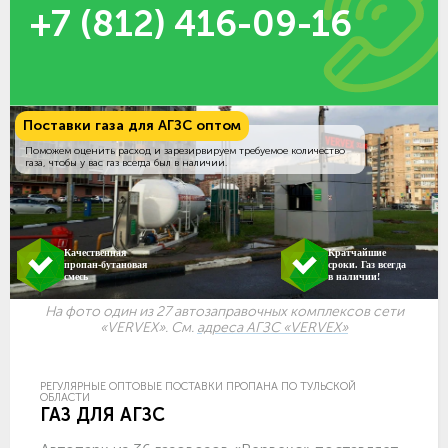
+7 (812) 416-09-16
Поставки газа для АГЗС оптом
Поможем оценить расход и зарезирвируем требуемое количество
газа, чтобы у вас газ всегда был в наличии.
Качественная
Кратчайшие
пропан-бутановая
сроки. Газ всегда
смесь
в наличии!
На фото один из 27 автозаправочных комплексов сети
«VERVEX». См.
адреса АГЗС «VERVEX»
РЕГУЛЯРНЫЕ ОПТОВЫЕ ПОСТАВКИ ПРОПАНА ПО ТУЛЬСКОЙ
ОБЛАСТИ
ГАЗ ДЛЯ АГЗС