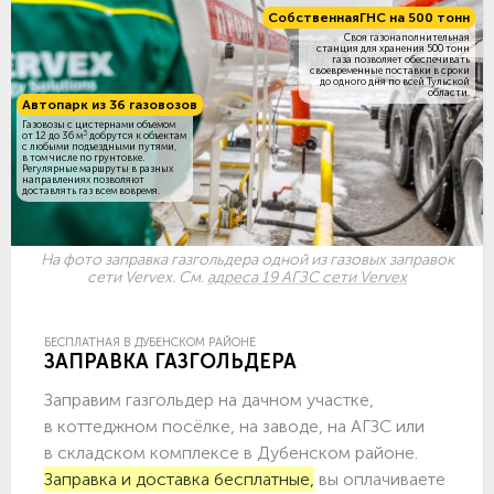
Собственная
ГНС на 500 тонн
Своя газонаполнительная
станция для хранения 500 тонн
газа позволяет обеспечивать
своевременные поставки в сроки
до одного дня по всей Тульской
области.
Автопарк из 36 газовозов
Газовозы с цистернами объемом
3
от 12 до 36 м
добрутся к объектам
c любыми подъездными путями,
в том числе по грунтовке.
Регулярные маршруты в разных
направлениях позволяют
доставлять газ всем вовремя.
На фото заправка газгольдера одной из газовых заправок
сети Vervex. См.
адреса 19 АГЗС сети Vervex
БЕСПЛАТНАЯ В ДУБЕНСКОМ РАЙОНЕ
ЗАПРАВКА ГАЗГОЛЬДЕРА
Заправим газгольдер на дачном участке,
в коттеджном посёлке, на заводе, на АГЗС или
в складском комплексе в Дубенском районе.
Заправка и доставка бесплатные,
вы оплачиваете