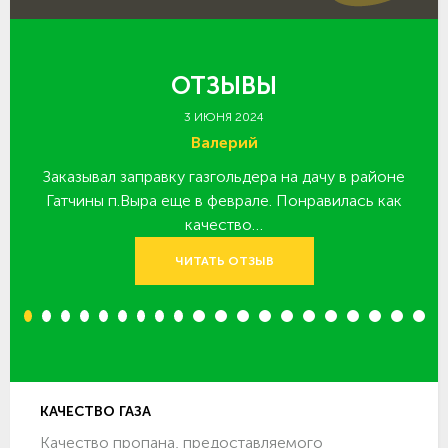
ОТЗЫВЫ
3 ИЮНЯ 2024
Валерий
Заказывал заправку газгольдера на дачу в районе
З
 за
Гатчины п.Выра еще в феврале. Понравилась как
качество…
ЧИТАТЬ ОТЗЫВ
1
2
3
4
5
6
7
8
9
10
11
12
13
14
15
16
17
18
19
20
КАЧЕСТВО ГАЗА
Качество пропана, предоставляемого