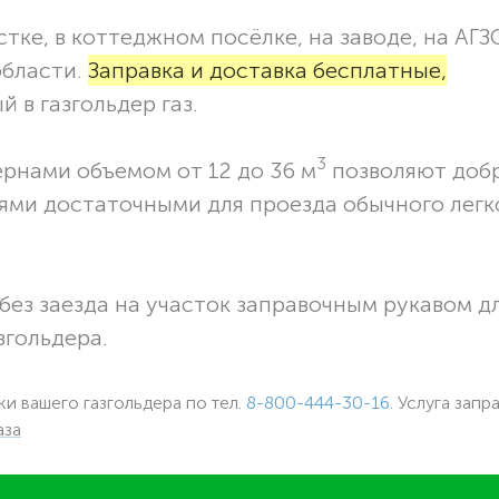
тке, в коттеджном посёлке, на заводе, на АГЗ
области.
Заправка и доставка бесплатные,
 в газгольдер газ.
3
ернами объемом от 12 до 36 м
позволяют доб
ями достаточными для проезда обычного легк
без заезда на участок заправочным рукавом 
згольдера.
ки вашего газгольдера по тел.
8-800-444-30-16.
Услуга запр
аза