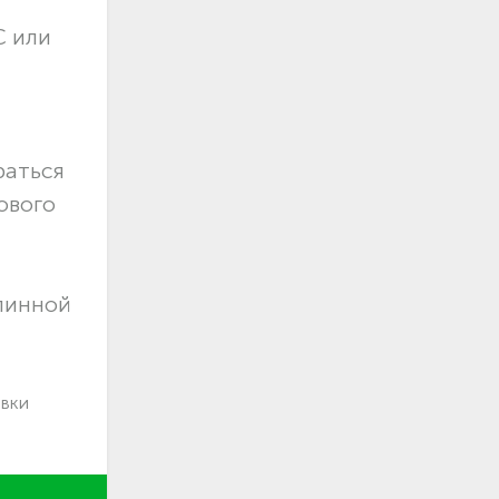
С или
раться
ового
длинной
авки