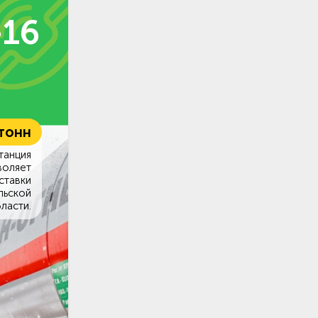
-16
 тонн
танция
воляет
ставки
льской
ласти.