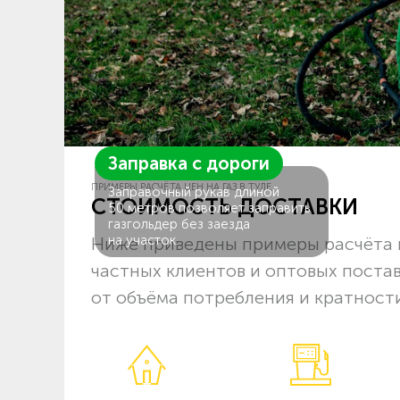
Заправка с дороги
ПРИМЕРЫ РАСЧЁТА ЦЕН НА ГАЗ В ТУЛЕ
Заправочный рукав длиной
СТОИМОСТЬ ДОСТАВКИ
50 метров позволяет заправить
газгольдер без заезда
на участок.
Ниже приведены примеры расчёта ц
частных клиентов и оптовых поста
от объёма потребления и кратности