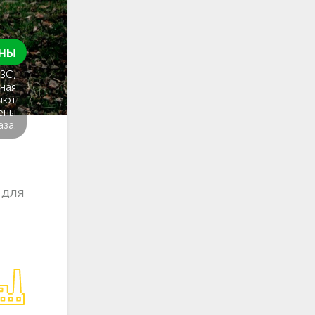
ны
ГЗС,
ная
яют
ены
аза.
 для