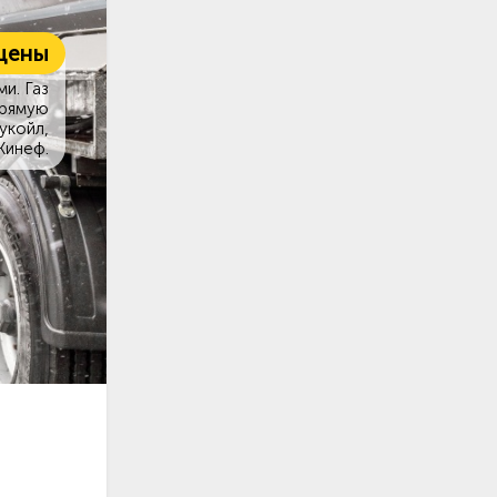
цены
и. Газ
прямую
укойл,
Кинеф.