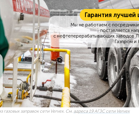
Гарантия лучшей 
Мы не работаем с посредникам
поставляется на
с нефтеперерабатывающих заводов Л
Газпром и 
з газовых заправок сети Vervex. См.
адреса 19 АГЗС сети Vervex