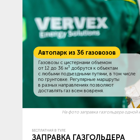
Автопарк из 36 газовозов
Газовозы с цистернами объемом
3
от 12 до 36 м
добрутся к объектам
c любыми подъездными путями, в том числе
по грунтовке. Регулярные маршруты
в разных направлениях позволяют
доставлять газ всем вовремя.
На фото заправка газгольдера одной и
БЕСПЛАТНАЯ В ТУЛЕ
ЗАПРАВКА ГАЗГОЛЬДЕРА