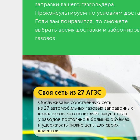
заправки вашего газгольдера.
Проконсультируем по условиям доста
Если вам понравится, то сможете
выбрать время доставки и заброниров
газовоз.
Своя сеть из 27 АГЗС
Обслуживаем собственную сеть
из 27 автомобильных газовых заправочных
комплексов, что позволяет закупать газ
у заводов постоянно в больших объёмах
и удерживать низкие цены для своих
клиентов.