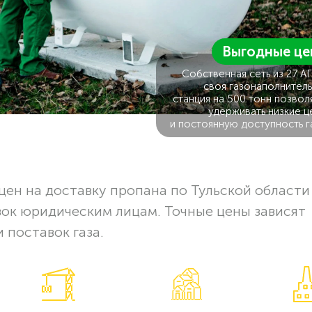
Выгодные це
Собственная сеть из 27 А
своя газонаполнитель
станция на 500 тонн позвол
удерживать низкие ц
и постоянную доступность г
ен на доставку пропана по Тульской области
вок юридическим лицам. Точные цены зависят
 поставок газа.