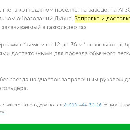
тке, в коттеджном посёлке, на заводе, на АГЗ
льном образовании Дубна.
Заправка и доставк
закачиваемый в газгольдер газ.
3
ернами объемом от 12 до 36 м
позволяют доб
ями достаточными для проезда обычного легк
без заезда на участок заправочным рукавом 
згольдера.
ки вашего газгольдера по тел.
8-800-444-30-16.
Услуга запр
аза