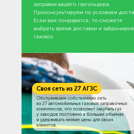
заправки вашего газгольдера.
Проконсультируем по условиям доста
Если вам понравится, то сможете
выбрать время доставки и заброниров
газовоз.
Своя сеть из 27 АГЗС
Обслуживаем собственную сеть
из 27 автомобильных газовых заправочных
комплексов, что позволяет закупать газ
у заводов постоянно в больших объёмах
и удерживать низкие цены для своих
клиентов.