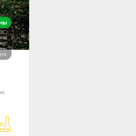
ны
ГЗС,
ная
яют
ены
аза.
м.