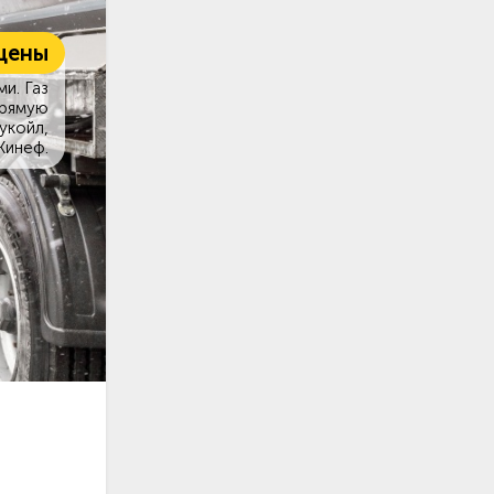
цены
и. Газ
прямую
укойл,
Кинеф.