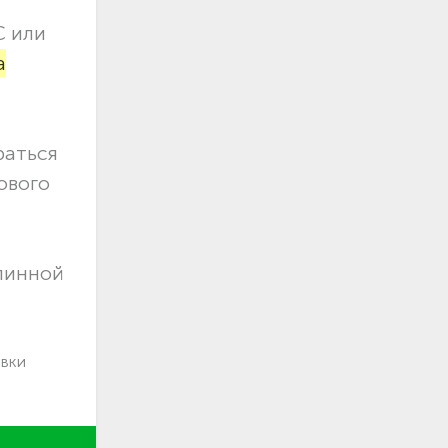
С или
а
раться
ового
длинной
авки