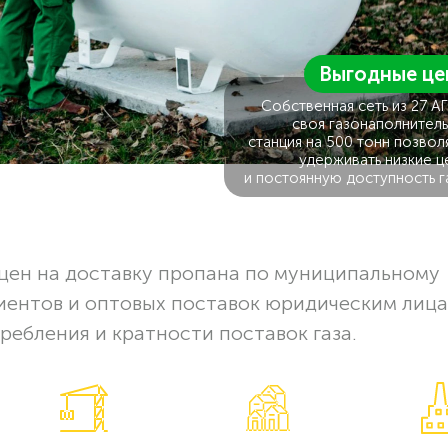
Выгодные це
Собственная сеть из 27 А
своя газонаполнитель
станция на 500 тонн позвол
удерживать низкие ц
и постоянную доступность г
цен на доставку пропана по муниципальному
иентов и оптовых поставок юридическим лица
ребления и кратности поставок газа.