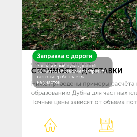
Заправка с дороги
ПРИМЕРЫ РАСЧЁТА ЦЕН НА ГАЗ В ДУБНЕ
Заправочный рукав длиной
СТОИМОСТЬ ДОСТАВКИ
50 метров позволяет заправить
газгольдер без заезда
на участок.
Ниже приведены примеры расчёта 
образованию Дубна для частных кл
Точные цены зависят от объёма пот