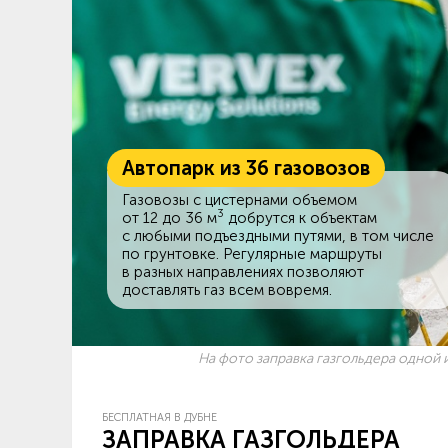
Автопарк из 36 газовозов
Газовозы с цистернами объемом
3
от 12 до 36 м
добрутся к объектам
c любыми подъездными путями, в том числе
по грунтовке. Регулярные маршруты
в разных направлениях позволяют
доставлять газ всем вовремя.
На фото заправка газгольдера одной и
БЕСПЛАТНАЯ В ДУБНЕ
ЗАПРАВКА ГАЗГОЛЬДЕРА