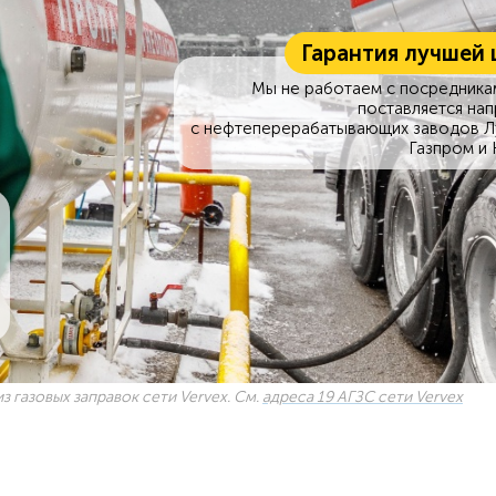
Гарантия лучшей 
Мы не работаем с посредникам
поставляется на
с нефтеперерабатывающих заводов Л
Газпром и 
з газовых заправок сети Vervex. См.
адреса 19 АГЗС сети Vervex