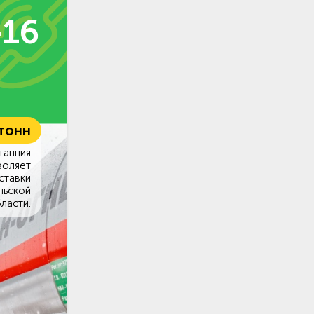
-16
 тонн
танция
воляет
ставки
льской
ласти.