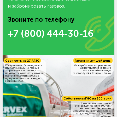
и забронировать газовоз.
Звоните по телефону
+7 (800) 444-30-16
Своя сеть из 27 АГЗС
Гарантия лучшей цены
Обслуживаем собственную сеть
Мы не работаем с посредниками.
из 27 автомобильных газовых
Газ поставляется напрямую
заправочных комплексов, что
с нефтеперерабатывающих
позволяет закупать газ у заводов
заводов Лукойл, Газпром и Кинеф.
постоянно в больших объёмах
и удерживать низкие цены для
своих клиентов.
Собственная
ГНС на 500 тонн
Своя газонаполнительная
станция для хранения 500 тонн
газа позволяет обеспечивать
своевременные поставки в сроки
до одного дня по всей Тульской
области.