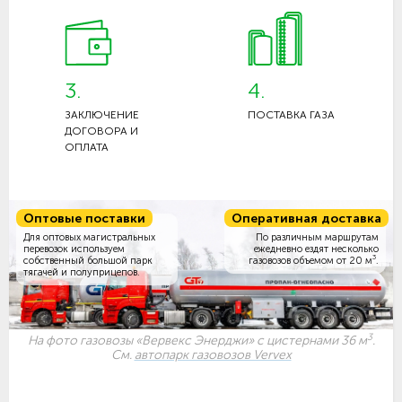
3.
4.
ЗАКЛЮЧЕНИЕ
ПОСТАВКА ГАЗА
ДОГОВОРА И
ОПЛАТА
Оптовые поставки
Оперативная доставка
Для оптовых магистральных
По различным маршрутам
перевозок используем
ежедневно ездят несколько
3
собственный большой парк
газовозов объемом
от 20 м
.
тягачей и полуприцепов.
3
На фото газовозы «Вервекс Энерджи» с цистернами 36 м
.
См.
автопарк газовозов Vervex