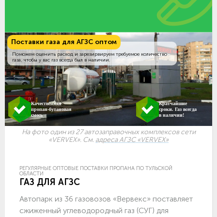
Поставки газа для АГЗС оптом
Поможем оценить расход и зарезирвируем требуемое количество
газа, чтобы у вас газ всегда был в наличии.
Качественная
Кратчайшие
пропан-бутановая
сроки. Газ всегда
смесь
в наличии!
На фото один из 27 автозаправочных комплексов сети
«VERVEX». См.
адреса АГЗС «VERVEX»
РЕГУЛЯРНЫЕ ОПТОВЫЕ ПОСТАВКИ ПРОПАНА ПО ТУЛЬСКОЙ
ОБЛАСТИ
ГАЗ ДЛЯ АГЗС
Автопарк из 36 газовозов «Вервекс» поставляет
сжиженный углеводородный газ (СУГ) для