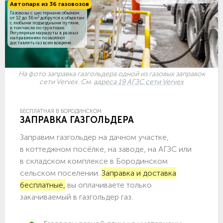
Автопарк из 36 газовозов
Газовозы с цистернами объемом
3
от 12 до 36 м
добрутся к объектам
c любыми подъездными путями,
в том числе по грунтовке.
Регулярные маршруты в разных
направлениях позволяют
доставлять газ всем вовремя.
На фото заправка газгольдера одной из газовых заправок
сети Vervex. См.
адреса 19 АГЗС сети Vervex
БЕСПЛАТНАЯ В БОРОДИНСКОМ
ЗАПРАВКА ГАЗГОЛЬДЕРА
Заправим газгольдер на дачном участке,
в коттеджном посёлке, на заводе, на АГЗС или
в складском комплексе в Бородинском
сельском поселении.
Заправка и доставка
бесплатные,
вы оплачиваете только
закачиваемый в газгольдер газ.