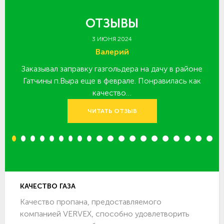
ОТЗЫВЫ
3 ИЮНЯ 2024
Валерий
Заказывал заправку газгольдера на дачу в районе
З
 за
Гатчины п.Выра еще в феврале. Понравилась как
качество…
ЧИТАТЬ ОТЗЫВ
1
2
3
4
5
6
7
8
9
10
11
12
13
14
15
16
17
18
19
20
КАЧЕСТВО ГАЗА
Качество пропана, предоставляемого
компанией VERVEX, способно удовлетворить