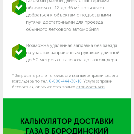
Газовозы разной длины с цистернами
3
объемом от 12 до 36 м
позволяют
добраться к объектам c подъездными
путями достаточными для проезда
обычного легкового автомобиля.
Возможна удалённая заправка без заезда
на участок заправочным рукавом длинной
до 50 метров от газовоза до газгольдера.
* Запросите расчёт стоимости газа для заправки вашего
газгольдера по тел.
8-800-444-30-16.
Услуга заправки
бесплатная, оплачивается только
стоимость газа
КАЛЬКУЛЯТОР ДОСТАВКИ
ГАЗА
В БОРОДИНСКИЙ