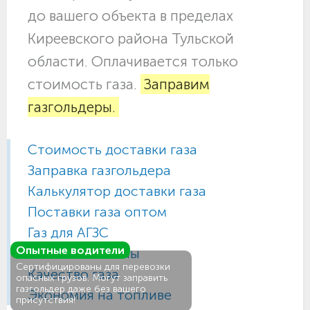
до вашего объекта в пределах
Киреевского района Тульской
области. Оплачивается только
стоимость газа.
Заправим
газгольдеры.
Стоимость доставки газа
Заправка газгольдера
Калькулятор доставки газа
Поставки газа оптом
Газ для АГЗС
Опытные водители
Газовые баллоны
Сертифицированы для перевозки
Качество газа
опасных грузов. Могут заправить
газгольдер даже без вашего
Экономия на топливе
присутствия!