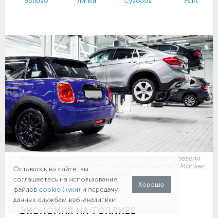
Волово
Липки
Суворов
Ясногорс
Механики нашего технологического партнёра перевели
47 000 автомобилей на газ в трёх сервис-центрах в Москве
Оставаясь на сайте, вы
и Петербурге
соглашаетесь на использование
Хорошо
файлов
cookie (куки)
и передачу
данных службам вэб-аналитики
ПЕРЕВОД АВТО НА ГАЗ
ЭКОНОМИЯ НА ТОПЛИВЕ