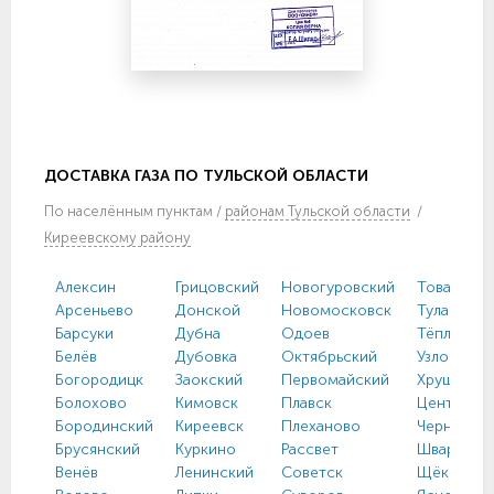
ДОСТАВКА ГАЗА ПО ТУЛЬСКОЙ ОБЛАСТИ
По
населённым пунктам
/
районам Тульской области
/
Киреевскому району
Алексин
Грицовский
Новогуровский
Товарковс
Арсеньево
Донской
Новомосковск
Тула
Барсуки
Дубна
Одоев
Тёплое
Белёв
Дубовка
Октябрьский
Узловая
Богородицк
Заокский
Первомайский
Хрущево
Болохово
Кимовск
Плавск
Централь
Бородинский
Киреевск
Плеханово
Чернь
Брусянский
Куркино
Рассвет
Шварцевс
Венёв
Ленинский
Советск
Щёкино