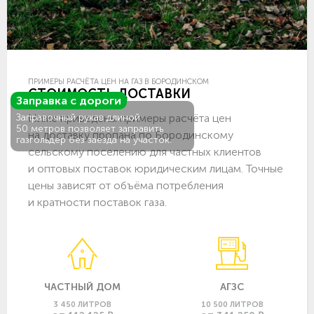
ПРИМЕРЫ РАСЧЁТА ЦЕН НА ГАЗ В БОРОДИНСКОМ
СТОИМОСТЬ ДОСТАВКИ
Заправка с дороги
Ниже приведены примеры расчёта цен
Заправочный рукав длиной
50 метров позволяет заправить
на доставку пропана по Бородинскому
газгольдер без заезда на участок.
сельскому поселению для частных клиентов
и оптовых поставок юридическим лицам. Точные
цены зависят от объёма потребления
и кратности поставок газа.
ЧАСТНЫЙ ДОМ
АГЗС
3 450 ЛИТРОВ
10 500 ЛИТРОВ