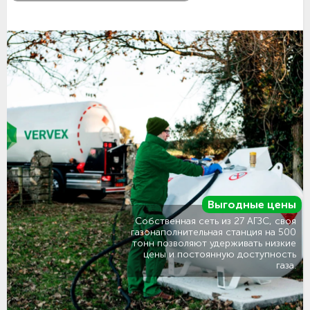
Выгодные цены
Собственная сеть из 27 АГЗС, своя
газонаполнительная станция на 500
тонн позволяют удерживать низкие
цены и постоянную доступность
газа.