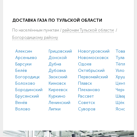
ДОСТАВКА ГАЗА ПО ТУЛЬСКОЙ ОБЛАСТИ
По
населённым пунктам
/
районам Тульской области
/
Богородицкому району
Алексин
Грицовский
Новогуровский
Товарковс
Арсеньево
Донской
Новомосковск
Тула
Барсуки
Дубна
Одоев
Тёплое
Белёв
Дубовка
Октябрьский
Узловая
Богородицк
Заокский
Первомайский
Хрущево
Болохово
Кимовск
Плавск
Централь
Бородинский
Киреевск
Плеханово
Чернь
Брусянский
Куркино
Рассвет
Шварцевс
Венёв
Ленинский
Советск
Щёкино
Волово
Липки
Суворов
Ясногорс