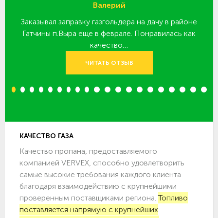
Валерий
Заказывал заправку газгольдера на дачу в районе
З
 за
Гатчины п.Выра еще в феврале. Понравилась как
качество…
ЧИТАТЬ ОТЗЫВ
1
2
3
4
5
6
7
8
9
10
11
12
13
14
15
16
17
18
19
20
КАЧЕСТВО ГАЗА
Качество пропана, предоставляемого
компанией VERVEX, способно удовлетворить
самые высокие требования каждого клиента
благодаря взаимодействию с крупнейшими
проверенным поставщиками региона.
Топливо
поставляется напрямую с крупнейших