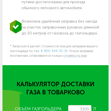
путями достаточными для проезда
обычного легкового автомобиля.
Возможна удалённая заправка без заезда
на участок заправочным рукавом длинной
до 50 метров от газовоза до газгольдера.
* Запросите расчёт стоимости газа для заправки вашего
газгольдера по тел.
8-800-444-30-16.
Услуга заправки
бесплатная, оплачивается только
стоимость газа
КАЛЬКУЛЯТОР ДОСТАВКИ
ГАЗА
В ТОВАРКОВО
ОБЪЁМ ГАЗГОЛЬДЕРА
Л