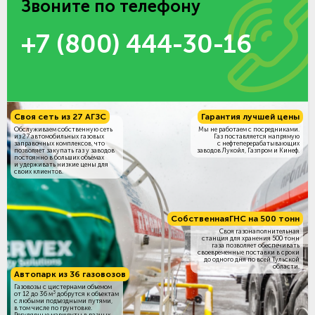
Звоните по телефону
+7 (800) 444-30-16
Своя сеть из 27 АГЗС
Гарантия лучшей цены
Обслуживаем собственную сеть
Мы не работаем с посредниками.
из 27 автомобильных газовых
Газ поставляется напрямую
заправочных комплексов, что
с нефтеперерабатывающих
позволяет закупать газ у заводов
заводов Лукойл, Газпром и Кинеф.
постоянно в больших объёмах
и удерживать низкие цены для
своих клиентов.
Собственная
ГНС на 500 тонн
Своя газонаполнительная
станция для хранения 500 тонн
газа позволяет обеспечивать
своевременные поставки в сроки
до одного дня по всей Тульской
области.
Автопарк из 36 газовозов
Газовозы с цистернами объемом
3
от 12 до 36 м
добрутся к объектам
c любыми подъездными путями,
в том числе по грунтовке.
Регулярные маршруты в разных