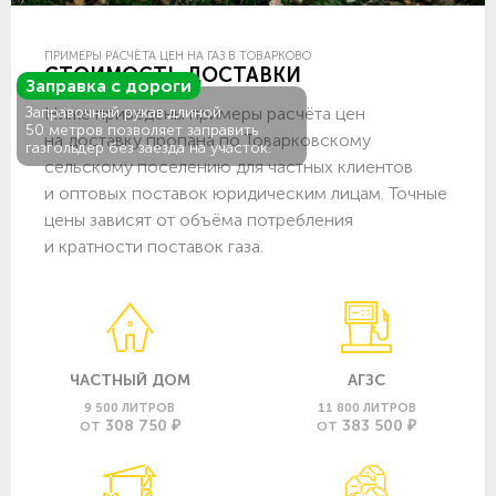
ПРИМЕРЫ РАСЧЁТА ЦЕН НА ГАЗ В ТОВАРКОВО
СТОИМОСТЬ ДОСТАВКИ
Заправка с дороги
Ниже приведены примеры расчёта цен
Заправочный рукав длиной
50 метров позволяет заправить
на доставку пропана по Товарковскому
газгольдер без заезда на участок.
сельскому поселению для частных клиентов
и оптовых поставок юридическим лицам. Точные
цены зависят от объёма потребления
и кратности поставок газа.
ЧАСТНЫЙ ДОМ
АГЗС
9 500 ЛИТРОВ
11 800 ЛИТРОВ
308 750 ₽
383 500 ₽
ОТ
ОТ