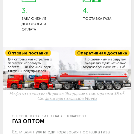
3.
4.
ЗАКЛЮЧЕНИЕ
ПОСТАВКА ГАЗА
ДОГОВОРА И
ОПЛАТА
Оптовые поставки
Оперативная доставка
Для оптовых магистральных
По различным маршрутам
перевозок используем
ежедневно ездят несколько
3
собственный большой парк
газовозов объемом
от 20 м
.
тягачей и полуприцепов.
3
На фото газовозы «Вервекс Энерджи» с цистернами 36 м
.
См.
автопарк газовозов Vervex
ОПТОВЫЕ ПОСТАВКИ ПРОПАНА В ТОВАРКОВО
ГАЗ ОПТОМ
Если вам нужна единоразовая поставка газа