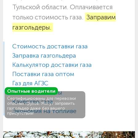
Тульской области. Оплачивается
только стоимость газа.
Заправим
газгольдеры.
Стоимость доставки газа
Заправка газгольдера
Калькулятор доставки газа
Поставки газа оптом
Газ для АГЗС
Опытные водители
Газовые баллоны
Сертифицированы для перевозки
Качество газа
опасных грузов. Могут заправить
газгольдер даже без вашего
Экономия на топливе
присутствия!