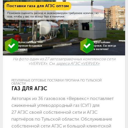
Поставки газа для АГЗС оптом
Поможем оценить расход и зарезирвируем требуемое количество
газа, чтобы у вас газ всегда был в наличии.
Качественная
Кратчайшие
пропан-бутановая
сроки. Газ всегда
смесь
в наличии!
На фото один из 27 автозаправочных комплексов сети
«VERVEX». См.
адреса АГЗС «VERVEX»
РЕГУЛЯРНЫЕ ОПТОВЫЕ ПОСТАВКИ ПРОПАНА ПО ТУЛЬСКОЙ
ОБЛАСТИ
ГАЗ ДЛЯ АГЗС
Автопарк из 36 газовозов «Вервекс» поставляет
сжиженный углеводородный газ (СУГ) для
27 АГЗС своей собственной сети и АГЗС
партнёров по Тульской области. Обслуживание
собственной сети АГЗС и большой клиентской