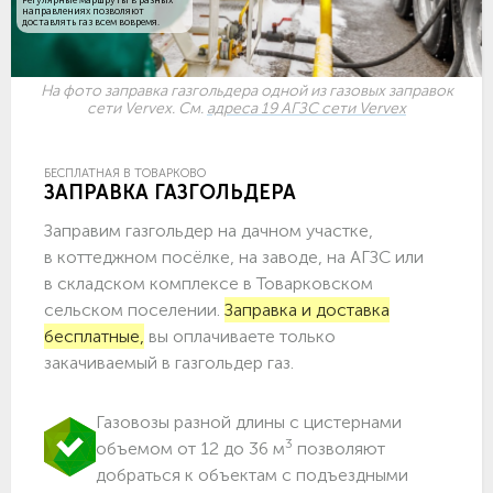
направлениях позволяют
доставлять газ всем вовремя.
На фото заправка газгольдера одной из газовых заправок
сети Vervex. См.
адреса 19 АГЗС сети Vervex
БЕСПЛАТНАЯ В ТОВАРКОВО
ЗАПРАВКА ГАЗГОЛЬДЕРА
Заправим газгольдер на дачном участке,
в коттеджном посёлке, на заводе, на АГЗС или
в складском комплексе в Товарковском
сельском поселении.
Заправка и доставка
бесплатные,
вы оплачиваете только
закачиваемый в газгольдер газ.
Газовозы разной длины с цистернами
3
объемом от 12 до 36 м
позволяют
добраться к объектам c подъездными