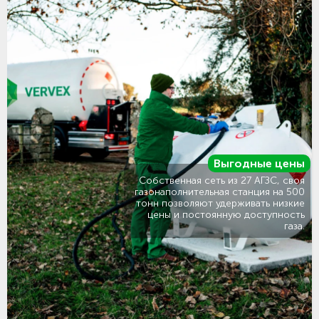
Выгодные цены
Собственная сеть из 27 АГЗС, своя
газонаполнительная станция на 500
тонн позволяют удерживать низкие
цены и постоянную доступность
газа.