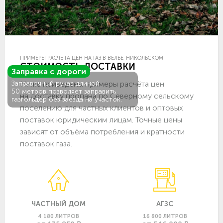
ПРИМЕРЫ РАСЧЁТА ЦЕН НА ГАЗ В ВЕЛЬЕ-НИКОЛЬСКОМ
СТОИМОСТЬ ДОСТАВКИ
Заправка с дороги
Ниже приведены примеры расчёта цен
Заправочный рукав длиной
50 метров позволяет заправить
на доставку пропана по Северному сельскому
газгольдер без заезда на участок.
поселению для частных клиентов и оптовых
поставок юридическим лицам. Точные цены
зависят от объёма потребления и кратности
поставок газа.
ЧАСТНЫЙ ДОМ
АГЗС
4 180 ЛИТРОВ
16 800 ЛИТРОВ