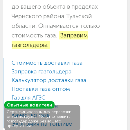
до вашего объекта в пределах
Чернского района Тульской
области. Оплачивается только
стоимость газа.
Заправим
газгольдеры.
Стоимость доставки газа
Заправка газгольдера
Калькулятор доставки газа
Поставки газа оптом
Газ для АГЗС
Опытные водители
Газовые баллоны
Сертифицированы для перевозки
Качество газа
опасных грузов. Могут заправить
газгольдер даже без вашего
Экономия на топливе
присутствия!