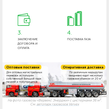
3.
4.
ЗАКЛЮЧЕНИЕ
ПОСТАВКА ГАЗА
ДОГОВОРА И
ОПЛАТА
Оптовые поставки
Оперативная доставка
Для оптовых магистральных
По различным маршрутам
перевозок используем
ежедневно ездят несколько
3
собственный большой парк
газовозов объемом
от 20 м
.
тягачей и полуприцепов.
3
На фото газовозы «Вервекс Энерджи» с цистернами 36 м
.
См.
автопарк газовозов Vervex