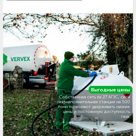
Выгодные цены
Собственная сеть из 27 АГЗС, своя
газонаполнительная станция на 500
тонн позволяют удерживать низкие
цены и постоянную доступность
газа.