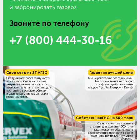
и забронировать газовоз.
Звоните по телефону
+7 (800) 444-30-16
Своя сеть из 27 АГЗС
Гарантия лучшей цены
Обслуживаем собственную сеть
Мы не работаем с посредниками.
из 27 автомобильных газовых
Газ поставляется напрямую
заправочных комплексов, что
с нефтеперерабатывающих
позволяет закупать газ у заводов
заводов Лукойл, Газпром и Кинеф.
постоянно в больших объёмах
и удерживать низкие цены для
своих клиентов.
Собственная
ГНС на 500 тонн
Своя газонаполнительная
станция для хранения 500 тонн
газа позволяет обеспечивать
своевременные поставки в сроки
до одного дня по всей Тульской
области.