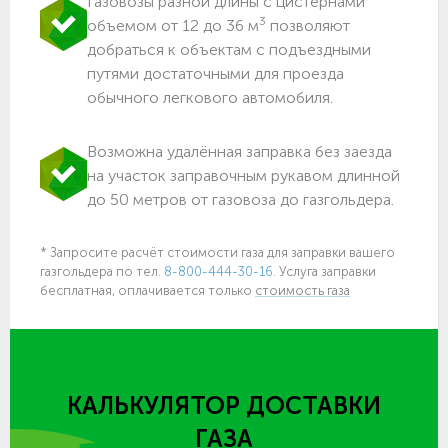
Газовозы разной длины с цистернами
3
объемом от 12 до 36 м
позволяют
добраться к объектам c подъездными
путями достаточными для проезда
обычного легкового автомобиля.
Возможна удалённая заправка без заезда
на участок заправочным рукавом длинной
до 50 метров от газовоза до газгольдера.
* Запросите расчёт стоимости газа для заправки вашего
газгольдера по тел.
8-800-444-30-16.
Услуга заправки
бесплатная, оплачивается только
стоимость газа
КАЛЬКУЛЯТОР ДОСТАВКИ
ГАЗА