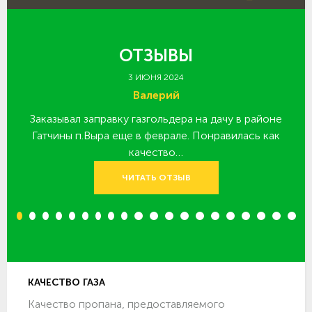
ОТЗЫВЫ
3 ИЮНЯ 2024
Валерий
Заказывал заправку газгольдера на дачу в районе
З
 за
Гатчины п.Выра еще в феврале. Понравилась как
качество…
ЧИТАТЬ ОТЗЫВ
1
2
3
4
5
6
7
8
9
10
11
12
13
14
15
16
17
18
19
20
КАЧЕСТВО ГАЗА
Качество пропана, предоставляемого