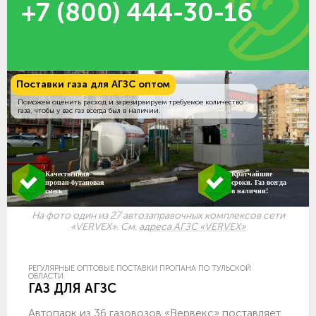
+7 (800) 444-30-16
Поставки газа для АГЗС оптом
Поможем оценить расход и зарезирвируем требуемое количество
газа, чтобы у вас газ всегда был в наличии.
Качественная
Кратчайшие
пропан-бутановая
сроки. Газ всегда
смесь
в наличии!
На фото один из 27 автозаправочных комплексов сети
«VERVEX». См.
адреса АГЗС «VERVEX»
РЕГУЛЯРНЫЕ ОПТОВЫЕ ПОСТАВКИ ПРОПАНА ПО ТУЛЬСКОЙ
ОБЛАСТИ
ГАЗ ДЛЯ АГЗС
Автопарк из 36 газовозов «Вервекс» поставляет