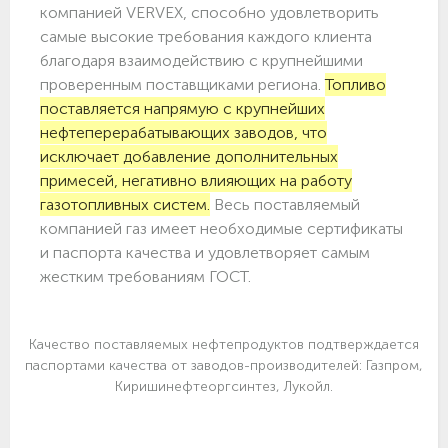
компанией VERVEX, способно удовлетворить
самые высокие требования каждого клиента
благодаря взаимодействию с крупнейшими
проверенным поставщиками региона.
Топливо
поставляется напрямую с крупнейших
нефтеперерабатывающих заводов, что
исключает добавление дополнительных
примесей, негативно влияющих на работу
газотопливных систем.
Весь поставляемый
компанией газ имеет необходимые сертификаты
и паспорта качества и удовлетворяет самым
жестким требованиям ГОСТ.
Качество поставляемых нефтепродуктов подтверждается
паспортами качества от заводов-производителей: Газпром,
Киришинефтеоргсинтез, Лукойл.