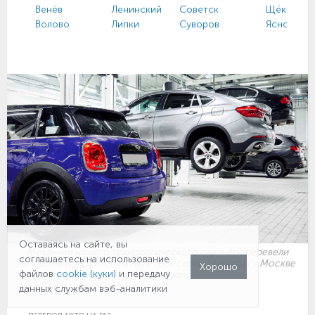
Венёв
Ленинский
Советск
Щёкино
Волово
Липки
Суворов
Ясногорс
Оставаясь на сайте, вы
Механики нашего технологического партнёра перевели
соглашаетесь на использование
47 000 автомобилей на газ в трёх сервис-центрах в Москве
Хорошо
файлов
cookie (куки)
и передачу
и Петербурге
данных службам вэб-аналитики