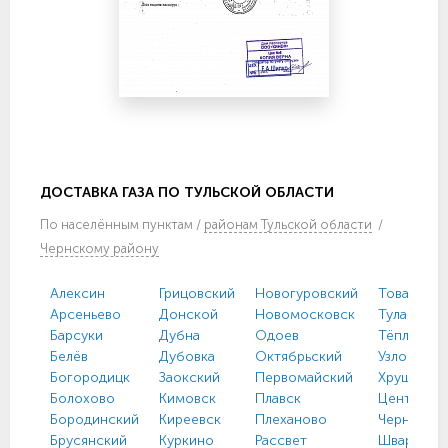
ДОСТАВКА ГАЗА ПО ТУЛЬСКОЙ ОБЛАСТИ
По
населённым пунктам
/
районам Тульской области
/
Чернскому району
Алексин
Грицовский
Новогуровский
Товарковс
Арсеньево
Донской
Новомосковск
Тула
Барсуки
Дубна
Одоев
Тёплое
Белёв
Дубовка
Октябрьский
Узловая
Богородицк
Заокский
Первомайский
Хрущево
Болохово
Кимовск
Плавск
Централь
Бородинский
Киреевск
Плеханово
Чернь
Брусянский
Куркино
Рассвет
Шварцевс