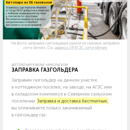
Автопарк из 36 газовозов
Газовозы с цистернами объемом
3
от 12 до 36 м
добрутся к объектам
c любыми подъездными путями,
в том числе по грунтовке.
Регулярные маршруты в разных
направлениях позволяют
доставлять газ всем вовремя.
На фото заправка газгольдера одной из газовых заправок
сети Vervex. См.
адреса 19 АГЗС сети Vervex
БЕСПЛАТНАЯ В ВЕЛЬЕ-НИКОЛЬСКОМ
ЗАПРАВКА ГАЗГОЛЬДЕРА
Заправим газгольдер на дачном участке,
в коттеджном посёлке, на заводе, на АГЗС или
в складском комплексе в Северном сельском
поселении.
Заправка и доставка бесплатные,
вы оплачиваете только закачиваемый
в газгольдер газ.