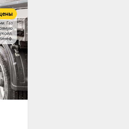
цены
и. Газ
прямую
укойл,
Кинеф.