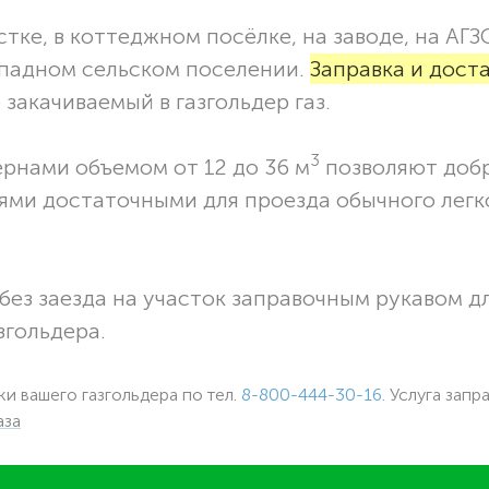
тке, в коттеджном посёлке, на заводе, на АГЗ
ападном сельском поселении.
Заправка и дост
закачиваемый в газгольдер газ.
3
ернами объемом от 12 до 36 м
позволяют доб
ями достаточными для проезда обычного легк
без заезда на участок заправочным рукавом 
згольдера.
ки вашего газгольдера по тел.
8-800-444-30-16.
Услуга запр
аза