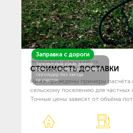
Заправка с дороги
ПРИМЕРЫ РАСЧЁТА ЦЕН НА ГАЗ В ЧЕРЕПЕТИ
Заправочный рукав длиной
СТОИМОСТЬ ДОСТАВКИ
50 метров позволяет заправить
газгольдер без заезда
на участок.
Ниже приведены примеры расчёта 
сельскому поселению для частных 
Точные цены зависят от объёма пот