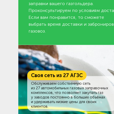
заправки вашего газгольдера.
Проконсультируем по условиям доста
Если вам понравится, то сможете
выбрать время доставки и заброниров
газовоз.
Своя сеть из 27 АГЗС
Обслуживаем собственную сеть
из 27 автомобильных газовых заправочных
комплексов, что позволяет закупать газ
у заводов постоянно в больших объёмах
и удерживать низкие цены для своих
клиентов.