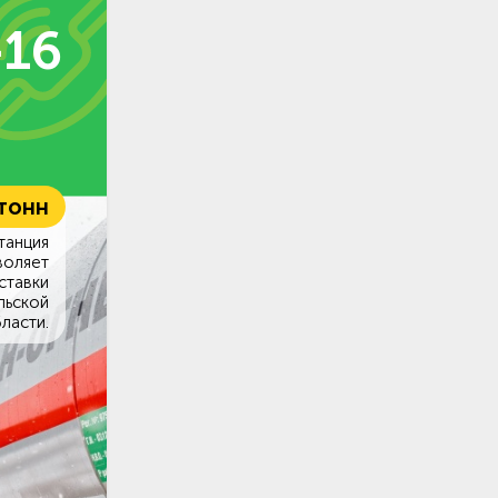
-16
 тонн
танция
воляет
ставки
льской
ласти.