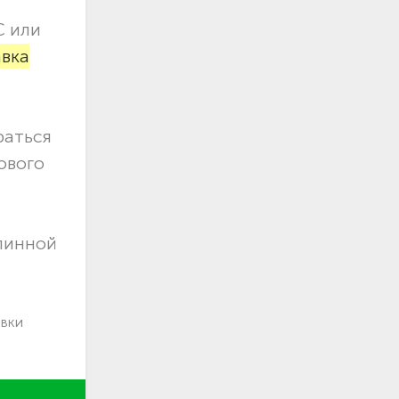
С или
авка
раться
ового
длинной
авки