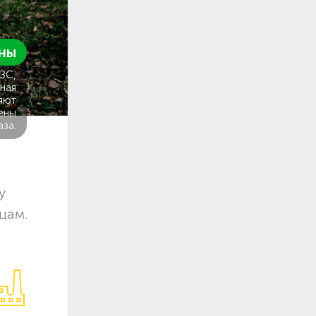
ны
ГЗС,
ная
яют
ены
аза.
у
цам.