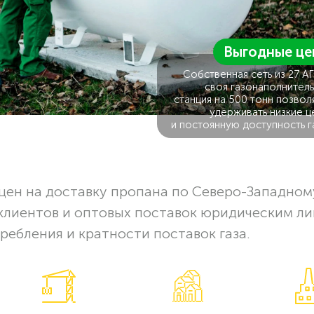
Выгодные це
Собственная сеть из 27 А
своя газонаполнитель
станция на 500 тонн позвол
удерживать низкие ц
и постоянную доступность г
цен на доставку пропана по Северо-Западном
клиентов и оптовых поставок юридическим ли
ребления и кратности поставок газа.