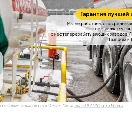
Гарантия лучшей 
Мы не работаем с посредникам
поставляется на
с нефтеперерабатывающих заводов Л
Газпром и 
з газовых заправок сети Vervex. См.
адреса 19 АГЗС сети Vervex