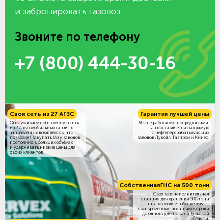
и забронировать газовоз.
Звоните по телефону
+7 (800) 444-30-16
Своя сеть из 27 АГЗС
Гарантия лучшей цены
Обслуживаем собственную сеть
Мы не работаем с посредниками.
из 27 автомобильных газовых
Газ поставляется напрямую
заправочных комплексов, что
с нефтеперерабатывающих
позволяет закупать газ у заводов
заводов Лукойл, Газпром и Кинеф.
постоянно в больших объёмах
и удерживать низкие цены для
своих клиентов.
Собственная
ГНС на 500 тонн
Своя газонаполнительная
станция для хранения 500 тонн
газа позволяет обеспечивать
своевременные поставки в сроки
до одного дня по всей Тульской
области.