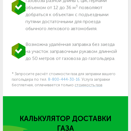
Газовозы разной длины с цистернами
3
объемом от 12 до 36 м
позволяют
добраться к объектам c подъездными
путями достаточными для проезда
обычного легкового автомобиля.
Возможна удалённая заправка без заезда
на участок заправочным рукавом длинной
до 50 метров от газовоза до газгольдера.
* Запросите расчёт стоимости газа для заправки вашего
газгольдера по тел.
8-800-444-30-16.
Услуга заправки
бесплатная, оплачивается только
стоимость газа
КАЛЬКУЛЯТОР ДОСТАВКИ
ГАЗА