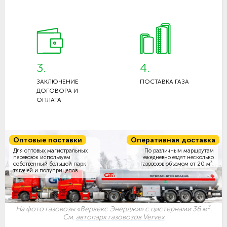
3.
4.
ЗАКЛЮЧЕНИЕ
ПОСТАВКА ГАЗА
ДОГОВОРА И
ОПЛАТА
Оптовые поставки
Оперативная доставка
Для оптовых магистральных
По различным маршрутам
перевозок используем
ежедневно ездят несколько
3
собственный большой парк
газовозов объемом
от 20 м
.
тягачей и полуприцепов.
3
На фото газовозы «Вервекс Энерджи» с цистернами 36 м
.
См.
автопарк газовозов Vervex