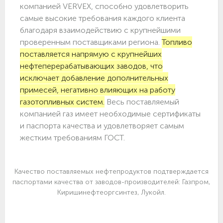
компанией VERVEX, способно удовлетворить
самые высокие требования каждого клиента
благодаря взаимодействию с крупнейшими
проверенным поставщиками региона.
Топливо
поставляется напрямую с крупнейших
нефтеперерабатывающих заводов, что
исключает добавление дополнительных
примесей, негативно влияющих на работу
газотопливных систем.
Весь поставляемый
компанией газ имеет необходимые сертификаты
и паспорта качества и удовлетворяет самым
жестким требованиям ГОСТ.
Качество поставляемых нефтепродуктов подтверждается
паспортами качества от заводов-производителей: Газпром,
Киришинефтеоргсинтез, Лукойл.