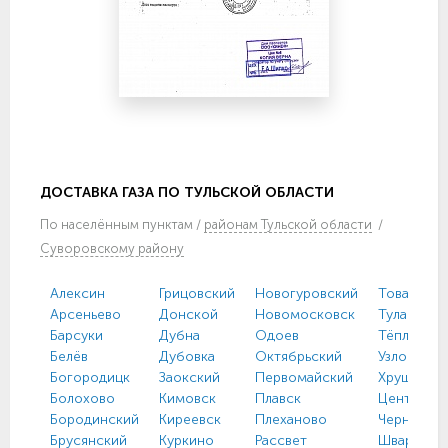
ДОСТАВКА ГАЗА ПО ТУЛЬСКОЙ ОБЛАСТИ
По
населённым пунктам
/
районам Тульской области
/
Суворовскому району
Алексин
Грицовский
Новогуровский
Товарковс
Арсеньево
Донской
Новомосковск
Тула
Барсуки
Дубна
Одоев
Тёплое
Белёв
Дубовка
Октябрьский
Узловая
Богородицк
Заокский
Первомайский
Хрущево
Болохово
Кимовск
Плавск
Централь
Бородинский
Киреевск
Плеханово
Чернь
Брусянский
Куркино
Рассвет
Шварцевс