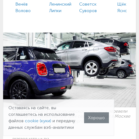
Венёв
Ленинский
Советск
Щёкино
Волово
Липки
Суворов
Ясногорс
Оставаясь на сайте, вы
Механики нашего технологического партнёра перевели
соглашаетесь на использование
47 000 автомобилей на газ в трёх сервис-центрах в Москве
Хорошо
файлов
cookie (куки)
и передачу
и Петербурге
данных службам вэб-аналитики