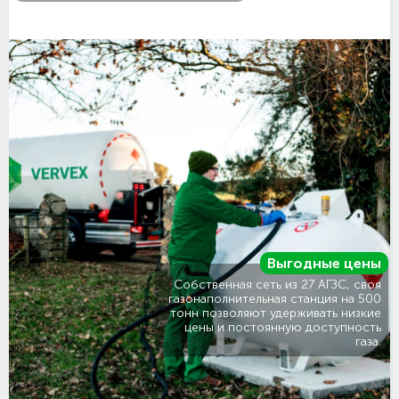
Выгодные цены
Собственная сеть из 27 АГЗС, своя
газонаполнительная станция на 500
тонн позволяют удерживать низкие
цены и постоянную доступность
газа.