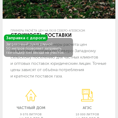
ПРИМЕРЫ РАСЧЁТА ЦЕН НА ГАЗ В СЕВЕРО-АГЕЕВСКОМ
СТОИМОСТЬ ДОСТАВКИ
Заправка с дороги
Ниже приведены примеры расчёта цен
Заправочный рукав длиной
50 метров позволяет заправить
на доставку пропана по Северо-Западному
газгольдер без заезда на участок.
сельскому поселению для частных клиентов
и оптовых поставок юридическим лицам. Точные
цены зависят от объёма потребления
и кратности поставок газа.
ЧАСТНЫЙ ДОМ
АГЗС
9 070 ЛИТРОВ
10 000 ЛИТРОВ