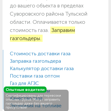
до вашего объекта в пределах
Суворовского района Тульской
области. Оплачивается только
стоимость газа.
Заправим
газгольдеры.
Стоимость доставки газа
Заправка газгольдера
Калькулятор доставки газа
Поставки газа оптом
Газ для АГЗС
Опытные водители
Газовые баллоны
Сертифицированы для перевозки
Качество газа
опасных грузов. Могут заправить
газгольдер даже без вашего
Экономия на топливе
присутствия!