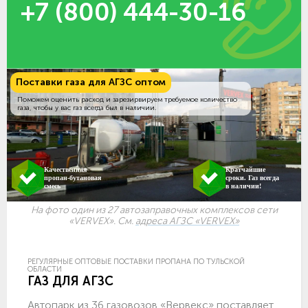
+7 (800) 444-30-16
Поставки газа для АГЗС оптом
Поможем оценить расход и зарезирвируем требуемое количество
газа, чтобы у вас газ всегда был в наличии.
Качественная
Кратчайшие
пропан-бутановая
сроки. Газ всегда
смесь
в наличии!
На фото один из 27 автозаправочных комплексов сети
«VERVEX». См.
адреса АГЗС «VERVEX»
РЕГУЛЯРНЫЕ ОПТОВЫЕ ПОСТАВКИ ПРОПАНА ПО ТУЛЬСКОЙ
ОБЛАСТИ
ГАЗ ДЛЯ АГЗС
Автопарк из 36 газовозов «Вервекс» поставляет