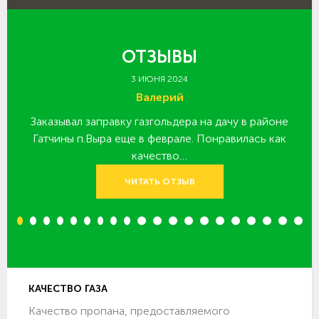
ОТЗЫВЫ
3 ИЮНЯ 2024
Валерий
Заказывал заправку газгольдера на дачу в районе
З
 за
Гатчины п.Выра еще в феврале. Понравилась как
качество…
ЧИТАТЬ ОТЗЫВ
1
2
3
4
5
6
7
8
9
10
11
12
13
14
15
16
17
18
19
20
КАЧЕСТВО ГАЗА
Качество пропана, предоставляемого