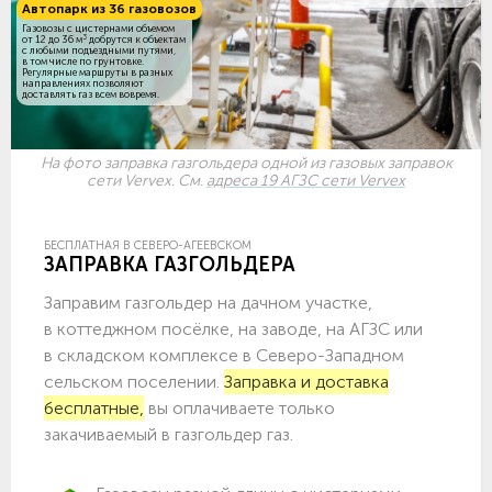
Автопарк из 36 газовозов
Газовозы с цистернами объемом
3
от 12 до 36 м
добрутся к объектам
c любыми подъездными путями,
в том числе по грунтовке.
Регулярные маршруты в разных
направлениях позволяют
доставлять газ всем вовремя.
На фото заправка газгольдера одной из газовых заправок
сети Vervex. См.
адреса 19 АГЗС сети Vervex
БЕСПЛАТНАЯ В СЕВЕРО-АГЕЕВСКОМ
ЗАПРАВКА ГАЗГОЛЬДЕРА
Заправим газгольдер на дачном участке,
в коттеджном посёлке, на заводе, на АГЗС или
в складском комплексе в Северо-Западном
сельском поселении.
Заправка и доставка
бесплатные,
вы оплачиваете только
закачиваемый в газгольдер газ.