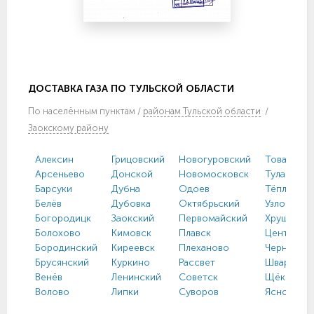
ДОСТАВКА ГАЗА ПО ТУЛЬСКОЙ ОБЛАСТИ
По
населённым пунктам
/
районам Тульской области
/
Заокскому району
Алексин
Грицовский
Новогуровский
Товарковс
Арсеньево
Донской
Новомосковск
Тула
Барсуки
Дубна
Одоев
Тёплое
Белёв
Дубовка
Октябрьский
Узловая
Богородицк
Заокский
Первомайский
Хрущево
Болохово
Кимовск
Плавск
Централь
Бородинский
Киреевск
Плеханово
Чернь
Брусянский
Куркино
Рассвет
Шварцевс
Венёв
Ленинский
Советск
Щёкино
Волово
Липки
Суворов
Ясногорс