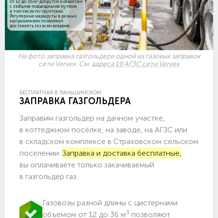
3
от 12 до 36 м
добрутся к объектам
c любыми подъездными путями,
в том числе по грунтовке.
Регулярные маршруты в разных
направлениях позволяют
доставлять газ всем вовремя.
На фото заправка газгольдера одной из газовых заправок
сети Vervex. См.
адреса 19 АГЗС сети Vervex
БЕСПЛАТНАЯ В ЛАНЬШИНСКОМ
ЗАПРАВКА ГАЗГОЛЬДЕРА
Заправим газгольдер на дачном участке,
в коттеджном посёлке, на заводе, на АГЗС или
в складском комплексе в Страховском сельском
поселении.
Заправка и доставка бесплатные,
вы оплачиваете только закачиваемый
в газгольдер газ.
Газовозы разной длины с цистернами
3
объемом от 12 до 36 м
позволяют