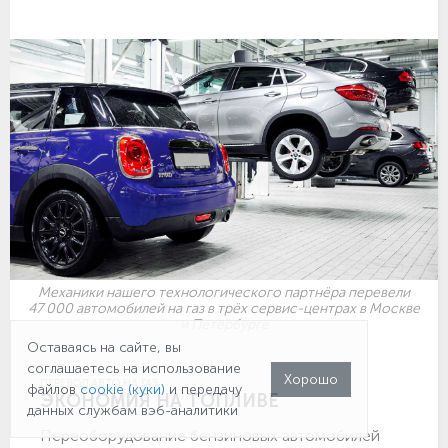
Механики нашего технологического партнёра перевели
47 000 автомобилей на газ в трёх сервис-центрах в Москве
и Петербурге
Оставаясь на сайте, вы
соглашаетесь на использование
Хорошо
ПЕРЕВОД АВТО НА ГАЗ
файлов
cookie (куки)
и передачу
ЭКОНОМИЯ НА ТОПЛИВЕ
данных службам вэб-аналитики
Переоборудование бензиновых автомобилей