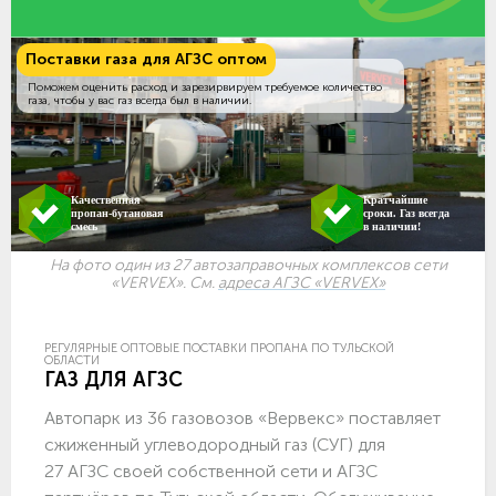
Поставки газа для АГЗС оптом
Поможем оценить расход и зарезирвируем требуемое количество
газа, чтобы у вас газ всегда был в наличии.
Качественная
Кратчайшие
пропан-бутановая
сроки. Газ всегда
смесь
в наличии!
На фото один из 27 автозаправочных комплексов сети
«VERVEX». См.
адреса АГЗС «VERVEX»
РЕГУЛЯРНЫЕ ОПТОВЫЕ ПОСТАВКИ ПРОПАНА ПО ТУЛЬСКОЙ
ОБЛАСТИ
ГАЗ ДЛЯ АГЗС
Автопарк из 36 газовозов «Вервекс» поставляет
сжиженный углеводородный газ (СУГ) для
27 АГЗС своей собственной сети и АГЗС