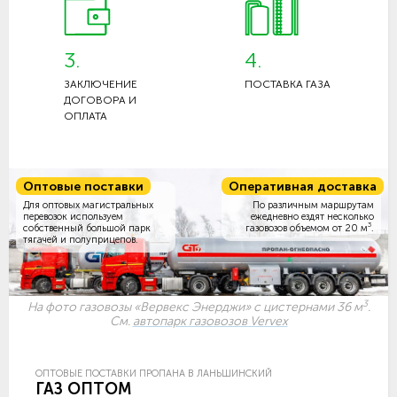
3.
4.
ЗАКЛЮЧЕНИЕ
ПОСТАВКА ГАЗА
ДОГОВОРА И
ОПЛАТА
Оптовые поставки
Оперативная доставка
Для оптовых магистральных
По различным маршрутам
перевозок используем
ежедневно ездят несколько
3
собственный большой парк
газовозов объемом
от 20 м
.
тягачей и полуприцепов.
3
На фото газовозы «Вервекс Энерджи» с цистернами 36 м
.
См.
автопарк газовозов Vervex
ОПТОВЫЕ ПОСТАВКИ ПРОПАНА В ЛАНЬШИНСКИЙ
ГАЗ ОПТОМ