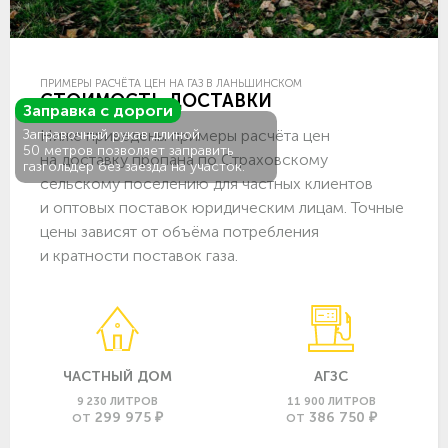
ПРИМЕРЫ РАСЧЁТА ЦЕН НА ГАЗ В ЛАНЬШИНСКОМ
СТОИМОСТЬ ДОСТАВКИ
Заправка с дороги
Ниже приведены примеры расчёта цен
Заправочный рукав длиной
50 метров позволяет заправить
на доставку пропана по Страховскому
газгольдер без заезда на участок.
сельскому поселению для частных клиентов
и оптовых поставок юридическим лицам. Точные
цены зависят от объёма потребления
и кратности поставок газа.
ЧАСТНЫЙ ДОМ
АГЗС
9 230 ЛИТРОВ
11 900 ЛИТРОВ
299 975 ₽
386 750 ₽
ОТ
ОТ