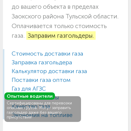
до вашего объекта в пределах
Заокского района Тульской области.
Оплачивается только стоимость
газа.
Заправим газгольдеры.
Стоимость доставки газа
Заправка газгольдера
Калькулятор доставки газа
Поставки газа оптом
Газ для АГЗС
Опытные водители
Газовые баллоны
Сертифицированы для перевозки
Качество газа
опасных грузов. Могут заправить
газгольдер даже без вашего
Экономия на топливе
присутствия!