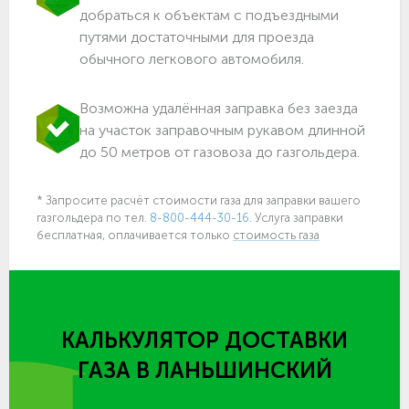
добраться к объектам c подъездными
путями достаточными для проезда
обычного легкового автомобиля.
Возможна удалённая заправка без заезда
на участок заправочным рукавом длинной
до 50 метров от газовоза до газгольдера.
* Запросите расчёт стоимости газа для заправки вашего
газгольдера по тел.
8-800-444-30-16.
Услуга заправки
бесплатная, оплачивается только
стоимость газа
КАЛЬКУЛЯТОР ДОСТАВКИ
ГАЗА
В ЛАНЬШИНСКИЙ