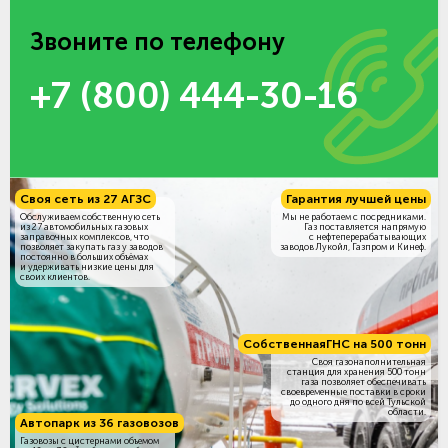
Звоните по телефону
+7 (800) 444-30-16
Своя сеть из 27 АГЗС
Гарантия лучшей цены
Обслуживаем собственную сеть
Мы не работаем с посредниками.
из 27 автомобильных газовых
Газ поставляется напрямую
заправочных комплексов, что
с нефтеперерабатывающих
позволяет закупать газ у заводов
заводов Лукойл, Газпром и Кинеф.
постоянно в больших объёмах
и удерживать низкие цены для
своих клиентов.
Собственная
ГНС на 500 тонн
Своя газонаполнительная
станция для хранения 500 тонн
газа позволяет обеспечивать
своевременные поставки в сроки
до одного дня по всей Тульской
области.
Автопарк из 36 газовозов
Газовозы с цистернами объемом