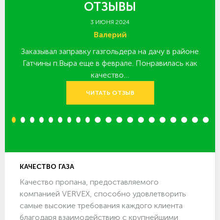
ОТЗЫВЫ
3 ИЮНЯ 2024
Валерий
Заказывал заправку газгольдера на дачу в районе
З
 за
Гатчины п.Выра еще в феврале. Понравилась как
качество…
ЧИТАТЬ ОТЗЫВ
1
2
3
4
5
6
7
8
9
10
11
12
13
14
15
16
17
18
19
20
КАЧЕСТВО ГАЗА
Качество пропана, предоставляемого
компанией VERVEX, способно удовлетворить
самые высокие требования каждого клиента
благодаря взаимодействию с крупнейшими