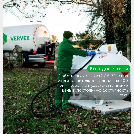
Выгодные цены
Собственная сеть из 27 АГЗС, своя
газонаполнительная станция на 500
тонн позволяют удерживать низкие
цены и постоянную доступность
газа.