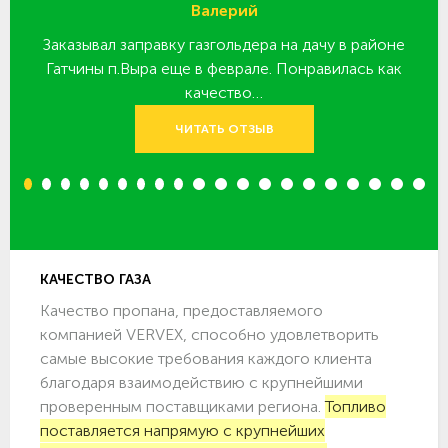
Валерий
Заказывал заправку газгольдера на дачу в районе
З
 за
Гатчины п.Выра еще в феврале. Понравилась как
качество…
ЧИТАТЬ ОТЗЫВ
1
2
3
4
5
6
7
8
9
10
11
12
13
14
15
16
17
18
19
20
КАЧЕСТВО ГАЗА
Качество пропана, предоставляемого
компанией VERVEX, способно удовлетворить
самые высокие требования каждого клиента
благодаря взаимодействию с крупнейшими
проверенным поставщиками региона.
Топливо
поставляется напрямую с крупнейших