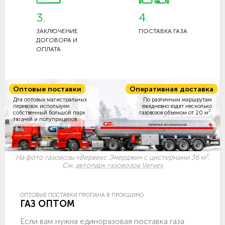
3.
4.
ЗАКЛЮЧЕНИЕ
ПОСТАВКА ГАЗА
ДОГОВОРА И
ОПЛАТА
Оптовые поставки
Оперативная доставка
Для оптовых магистральных
По различным маршрутам
перевозок используем
ежедневно ездят несколько
3
собственный большой парк
газовозов объемом
от 20 м
.
тягачей и полуприцепов.
3
На фото газовозы «Вервекс Энерджи» с цистернами 36 м
.
См.
автопарк газовозов Vervex
ОПТОВЫЕ ПОСТАВКИ ПРОПАНА В ПРОКШИНО
ГАЗ ОПТОМ
Если вам нужна единоразовая поставка газа