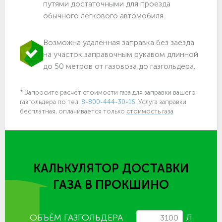
путями достаточными для проезда
обычного легкового автомобиля.
Возможна удалённая заправка без заезда
на участок заправочным рукавом длинной
до 50 метров от газовоза до газгольдера.
* Запросите расчёт стоимости газа для заправки вашего
газгольдера по тел.
8-800-444-30-16.
Услуга заправки
бесплатная, оплачивается только
стоимость газа
КАЛЬКУЛЯТОР ДОСТАВКИ
ГАЗА
В ПРОКШИНО
ОБЪЁМ ГАЗГОЛЬДЕРА
Л