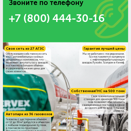
Звоните по телефону
+7 (800) 444-30-16
Своя сеть из 27 АГЗС
Гарантия лучшей цены
Обслуживаем собственную сеть
Мы не работаем с посредниками.
из 27 автомобильных газовых
Газ поставляется напрямую
заправочных комплексов, что
с нефтеперерабатывающих
позволяет закупать газ у заводов
заводов Лукойл, Газпром и Кинеф.
постоянно в больших объёмах
и удерживать низкие цены для
своих клиентов.
Собственная
ГНС на 500 тонн
Своя газонаполнительная
станция для хранения 500 тонн
газа позволяет обеспечивать
своевременные поставки в сроки
до одного дня по всей Тульской
области.
Автопарк из 36 газовозов
Газовозы с цистернами объемом
3
от 12 до 36 м
добрутся к объектам
c любыми подъездными путями,
в том числе по грунтовке.
Регулярные маршруты в разных