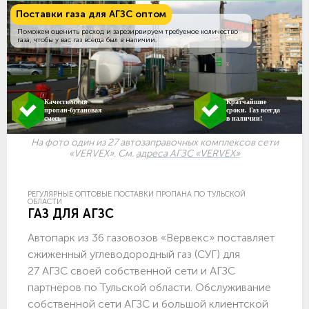
Поставки газа для АГЗС оптом
Поможем оценить расход и зарезирвируем требуемое количество
газа, чтобы у вас газ всегда был в наличии.
Качественная
Кратчайшие
пропан-бутановая
сроки. Газ всегда
смесь
в наличии!
На фото один из 27 автозаправочных комплексов сети
«VERVEX». См.
адреса АГЗС «VERVEX»
РЕГУЛЯРНЫЕ ОПТОВЫЕ ПОСТАВКИ ПРОПАНА ПО ТУЛЬСКОЙ
ОБЛАСТИ
ГАЗ ДЛЯ АГЗС
Автопарк из 36 газовозов «Вервекс» поставляет
сжиженный углеводородный газ (СУГ) для
27 АГЗС своей собственной сети и АГЗС
партнёров по Тульской области. Обслуживание
собственной сети АГЗС и большой клиентской