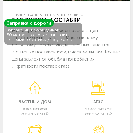
ПРИМЕРЫ РАСЧЁТА ЦЕН НА ГАЗ В ПРОКШИНО
СТОИМОСТЬ ДОСТАВКИ
Заправка с дороги
Ниже приведены примеры расчёта цен
Заправочный рукав длиной
50 метров позволяет заправить
на доставку пропана по Малаховскому
газгольдер без заезда на участок.
сельскому поселению для частных клиентов
и оптовых поставок юридическим лицам. Точные
цены зависят от объёма потребления
и кратности поставок газа.
ЧАСТНЫЙ ДОМ
АГЗС
8 820 ЛИТРОВ
17 000 ЛИТРОВ
286 650 ₽
552 500 ₽
ОТ
ОТ