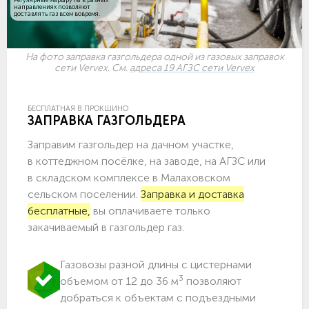
направлениях позволяют
доставлять газ всем вовремя.
На фото заправка газгольдера одной из газовых заправок
сети Vervex. См.
адреса 19 АГЗС сети Vervex
БЕСПЛАТНАЯ В ПРОКШИНО
ЗАПРАВКА ГАЗГОЛЬДЕРА
Заправим газгольдер на дачном участке,
в коттеджном посёлке, на заводе, на АГЗС или
в складском комплексе в Малаховском
сельском поселении.
Заправка и доставка
бесплатные,
вы оплачиваете только
закачиваемый в газгольдер газ.
Газовозы разной длины с цистернами
3
объемом от 12 до 36 м
позволяют
добраться к объектам c подъездными