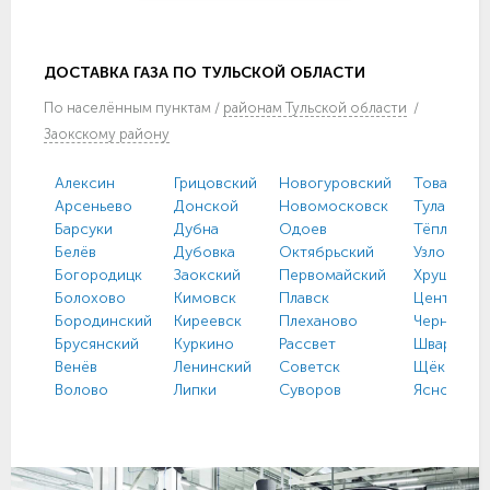
ДОСТАВКА ГАЗА ПО ТУЛЬСКОЙ ОБЛАСТИ
По
населённым пунктам
/
районам Тульской области
/
Заокскому району
Алексин
Грицовский
Новогуровский
Товарковс
Арсеньево
Донской
Новомосковск
Тула
Барсуки
Дубна
Одоев
Тёплое
Белёв
Дубовка
Октябрьский
Узловая
Богородицк
Заокский
Первомайский
Хрущево
Болохово
Кимовск
Плавск
Централь
Бородинский
Киреевск
Плеханово
Чернь
Брусянский
Куркино
Рассвет
Шварцевс
Венёв
Ленинский
Советск
Щёкино
Волово
Липки
Суворов
Ясногорс