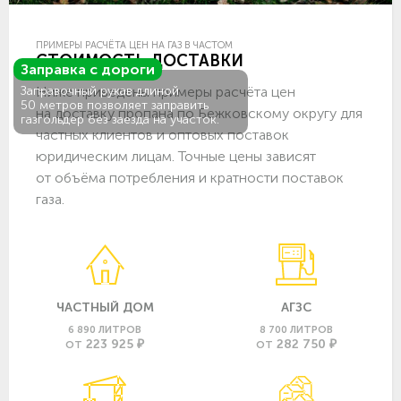
ПРИМЕРЫ РАСЧЁТА ЦЕН НА ГАЗ В ЧАСТОМ
СТОИМОСТЬ ДОСТАВКИ
Заправка с дороги
Ниже приведены примеры расчёта цен
Заправочный рукав длиной
50 метров позволяет заправить
на доставку пропана по Бежковскому округу для
газгольдер без заезда на участок.
частных клиентов и оптовых поставок
юридическим лицам. Точные цены зависят
от объёма потребления и кратности поставок
газа.
ЧАСТНЫЙ ДОМ
АГЗС
6 890 ЛИТРОВ
8 700 ЛИТРОВ
223 925 ₽
282 750 ₽
ОТ
ОТ