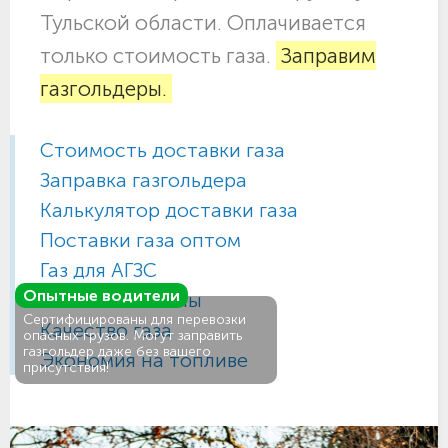
Тульской области. Оплачивается
только стоимость газа.
Заправим
газгольдеры.
Стоимость доставки газа
Заправка газгольдера
Калькулятор доставки газа
Поставки газа оптом
Газ для АГЗС
Опытные водители
Газовые баллоны
Сертифицированы для перевозки
Качество газа
опасных грузов. Могут заправить
газгольдер даже без вашего
Экономия на топливе
присутствия!