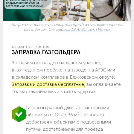
направлениях позволяют
доставлять газ всем вовремя.
На фото заправка газгольдера одной из газовых заправок
сети Vervex. См.
адреса 19 АГЗС сети Vervex
БЕСПЛАТНАЯ В ЧАСТОМ
ЗАПРАВКА ГАЗГОЛЬДЕРА
Заправим газгольдер на дачном участке,
в коттеджном посёлке, на заводе, на АГЗС или
в складском комплексе в Бежковском округе.
Заправка и доставка бесплатные,
вы оплачиваете
только закачиваемый в газгольдер газ.
Газовозы разной длины с цистернами
3
объемом от 12 до 36 м
позволяют
добраться к объектам c подъездными
путями достаточными для проезда