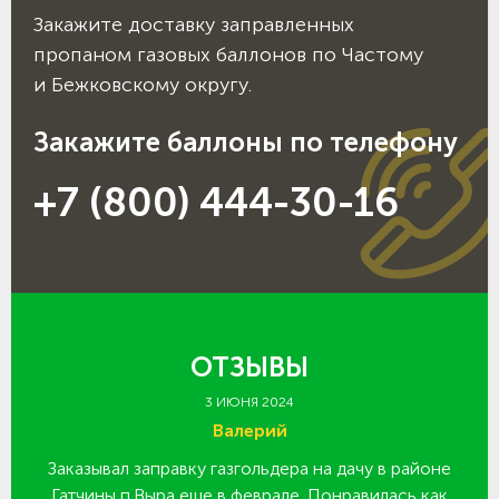
Закажите доставку заправленных
пропаном газовых баллонов по Частому
и Бежковскому округу.
Закажите баллоны по телефону
+7 (800) 444-30-16
ОТЗЫВЫ
3 ИЮНЯ 2024
Валерий
Заказывал заправку газгольдера на дачу в районе
З
 за
Гатчины п.Выра еще в феврале. Понравилась как