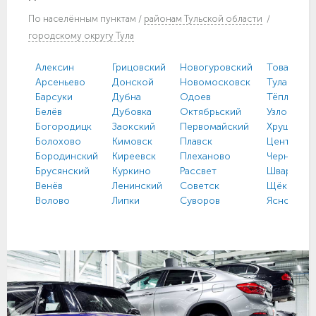
По
населённым пунктам
/
районам Тульской области
/
городскому округу Тула
Алексин
Грицовский
Новогуровский
Товарковс
Арсеньево
Донской
Новомосковск
Тула
Барсуки
Дубна
Одоев
Тёплое
Белёв
Дубовка
Октябрьский
Узловая
Богородицк
Заокский
Первомайский
Хрущево
Болохово
Кимовск
Плавск
Централь
Бородинский
Киреевск
Плеханово
Чернь
Брусянский
Куркино
Рассвет
Шварцевс
Венёв
Ленинский
Советск
Щёкино
Волово
Липки
Суворов
Ясногорс