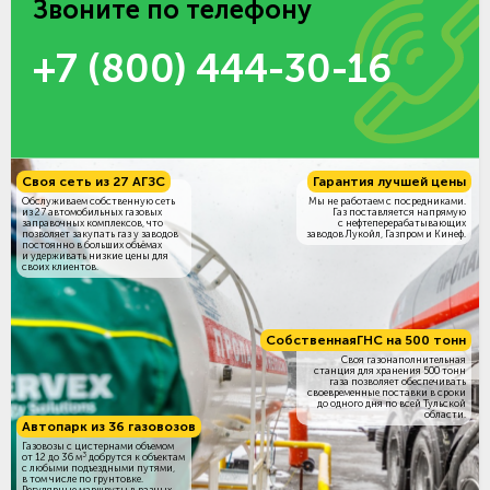
Звоните по телефону
+7 (800) 444-30-16
Своя сеть из 27 АГЗС
Гарантия лучшей цены
Обслуживаем собственную сеть
Мы не работаем с посредниками.
из 27 автомобильных газовых
Газ поставляется напрямую
заправочных комплексов, что
с нефтеперерабатывающих
позволяет закупать газ у заводов
заводов Лукойл, Газпром и Кинеф.
постоянно в больших объёмах
и удерживать низкие цены для
своих клиентов.
Собственная
ГНС на 500 тонн
Своя газонаполнительная
станция для хранения 500 тонн
газа позволяет обеспечивать
своевременные поставки в сроки
до одного дня по всей Тульской
области.
Автопарк из 36 газовозов
Газовозы с цистернами объемом
3
от 12 до 36 м
добрутся к объектам
c любыми подъездными путями,
в том числе по грунтовке.
Регулярные маршруты в разных