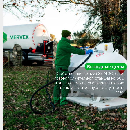
Выгодные цены
Собственная сеть из 27 АГЗС, своя
газонаполнительная станция на 500
тонн позволяют удерживать низкие
цены и постоянную доступность
газа.