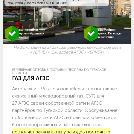
газа, чтобы у вас газ всегда был в наличии.
Качественная
Кратчайшие
пропан-бутановая
сроки. Газ всегда
смесь
в наличии!
На фото один из 27 автозаправочных комплексов сети
«VERVEX». См.
адреса АГЗС «VERVEX»
РЕГУЛЯРНЫЕ ОПТОВЫЕ ПОСТАВКИ ПРОПАНА ПО ТУЛЬСКОЙ
ОБЛАСТИ
ГАЗ ДЛЯ АГЗС
Автопарк из 36 газовозов «Вервекс» поставляет
сжиженный углеводородный газ (СУГ) для
27 АГЗС своей собственной сети и АГЗС
партнёров по Тульской области. Обслуживание
собственной сети АГЗС и большой клиентской
базы корпоративных и частных клиентов
позволяет закупать газ у заводов постоянно