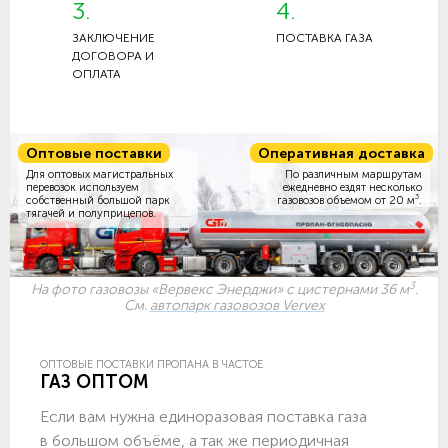
3.
4.
ЗАКЛЮЧЕНИЕ
ПОСТАВКА ГАЗА
ДОГОВОРА И
ОПЛАТА
Оптовые поставки
Оперативная доставка
Для оптовых магистральных
По различным маршрутам
перевозок используем
ежедневно ездят несколько
3
собственный большой парк
газовозов объемом
от 20 м
.
тягачей и полуприцепов.
3
На фото газовозы «Вервекс Энерджи» с цистернами 36 м
.
См.
автопарк газовозов Vervex
ОПТОВЫЕ ПОСТАВКИ ПРОПАНА В ЧАСТОЕ
ГАЗ ОПТОМ
Если вам нужна единоразовая поставка газа
в большом объёме, а так же периодичная