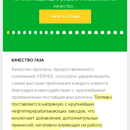
качество…
ЧИТАТЬ ОТЗЫВ
1
2
3
4
5
6
7
8
9
10
11
12
13
14
15
16
17
18
19
20
КАЧЕСТВО ГАЗА
Качество пропана, предоставляемого
компанией VERVEX, способно удовлетворить
самые высокие требования каждого клиента
благодаря взаимодействию с крупнейшими
проверенным поставщиками региона.
Топливо
поставляется напрямую с крупнейших
нефтеперерабатывающих заводов, что
исключает добавление дополнительных
примесей, негативно влияющих на работу