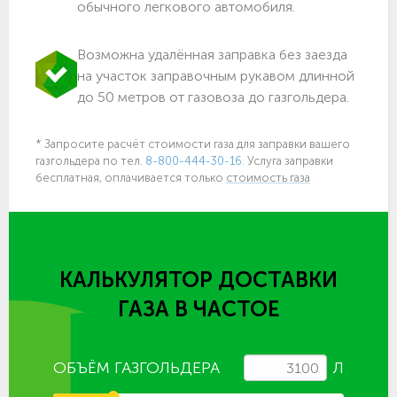
обычного легкового автомобиля.
Возможна удалённая заправка без заезда
на участок заправочным рукавом длинной
до 50 метров от газовоза до газгольдера.
* Запросите расчёт стоимости газа для заправки вашего
газгольдера по тел.
8-800-444-30-16.
Услуга заправки
бесплатная, оплачивается только
стоимость газа
КАЛЬКУЛЯТОР ДОСТАВКИ
ГАЗА
В ЧАСТОЕ
ОБЪЁМ ГАЗГОЛЬДЕРА
Л