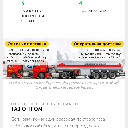
3.
4.
ЗАКЛЮЧЕНИЕ
ПОСТАВКА ГАЗА
ДОГОВОРА И
ОПЛАТА
Оптовые поставки
Оперативная доставка
Для оптовых магистральных
По различным маршрутам
перевозок используем
ежедневно ездят несколько
3
собственный большой парк
газовозов объемом
от 20 м
.
тягачей и полуприцепов.
3
На фото газовозы «Вервекс Энерджи» с цистернами 36 м
.
См.
автопарк газовозов Vervex
ОПТОВЫЕ ПОСТАВКИ ПРОПАНА В СУДАКОВО
ГАЗ ОПТОМ
Если вам нужна единоразовая поставка газа
в большом объёме, а так же периодичная