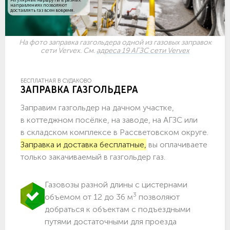
направлениях позволяют
доставлять газ всем вовремя.
На фото заправка газгольдера одной из газовых заправок
сети Vervex. См.
адреса 19 АГЗС сети Vervex
БЕСПЛАТНАЯ В СУДАКОВО
ЗАПРАВКА ГАЗГОЛЬДЕРА
Заправим газгольдер на дачном участке,
в коттеджном посёлке, на заводе, на АГЗС или
в складском комплексе в Рассветовском округе.
Заправка и доставка бесплатные,
вы оплачиваете
только закачиваемый в газгольдер газ.
Газовозы разной длины с цистернами
3
объемом от 12 до 36 м
позволяют
добраться к объектам c подъездными
путями достаточными для проезда