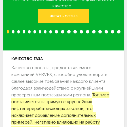
качество…
ЧИТАТЬ ОТЗЫВ
1
2
3
4
5
6
7
8
9
10
11
12
13
14
15
16
17
18
19
20
КАЧЕСТВО ГАЗА
Качество пропана, предоставляемого
компанией VERVEX, способно удовлетворить
самые высокие требования каждого клиента
благодаря взаимодействию с крупнейшими
проверенным поставщиками региона.
Топливо
поставляется напрямую с крупнейших
нефтеперерабатывающих заводов, что
исключает добавление дополнительных
примесей, негативно влияющих на работу