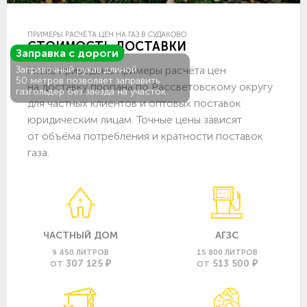
ПРИМЕРЫ РАСЧЁТА ЦЕН НА ГАЗ В СУДАКОВО
СТОИМОСТЬ ДОСТАВКИ
Заправка с дороги
Ниже приведены примеры расчёта цен
Заправочный рукав длиной
50 метров позволяет заправить
на доставку пропана по Рассветовскому округу
газгольдер без заезда на участок.
для частных клиентов и оптовых поставок
юридическим лицам. Точные цены зависят
от объёма потребления и кратности поставок
газа.
ЧАСТНЫЙ ДОМ
АГЗС
9 450 ЛИТРОВ
15 800 ЛИТРОВ
307 125 ₽
513 500 ₽
ОТ
ОТ