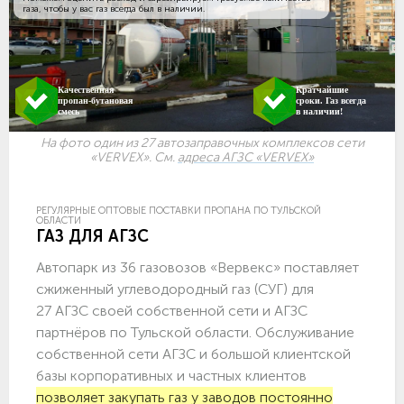
газа, чтобы у вас газ всегда был в наличии.
Качественная
Кратчайшие
пропан-бутановая
сроки. Газ всегда
смесь
в наличии!
На фото один из 27 автозаправочных комплексов сети
«VERVEX». См.
адреса АГЗС «VERVEX»
РЕГУЛЯРНЫЕ ОПТОВЫЕ ПОСТАВКИ ПРОПАНА ПО ТУЛЬСКОЙ
ОБЛАСТИ
ГАЗ ДЛЯ АГЗС
Автопарк из 36 газовозов «Вервекс» поставляет
сжиженный углеводородный газ (СУГ) для
27 АГЗС своей собственной сети и АГЗС
партнёров по Тульской области. Обслуживание
собственной сети АГЗС и большой клиентской
базы корпоративных и частных клиентов
позволяет закупать газ у заводов постоянно