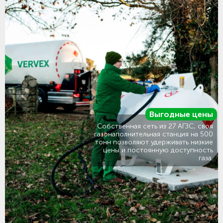
Выгодные цены
Собственная сеть из 27 АГЗС, своя
газонаполнительная станция на 500
тонн позволяют удерживать низкие
цены и постоянную доступность
газа.