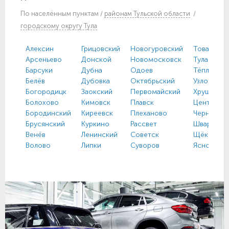
По
населённым пунктам
/
районам Тульской области
/
городскому округу Тула
Алексин
Грицовский
Новогуровский
Товарковс
Арсеньево
Донской
Новомосковск
Тула
Барсуки
Дубна
Одоев
Тёплое
Белёв
Дубовка
Октябрьский
Узловая
Богородицк
Заокский
Первомайский
Хрущево
Болохово
Кимовск
Плавск
Централь
Бородинский
Киреевск
Плеханово
Чернь
Брусянский
Куркино
Рассвет
Шварцевс
Венёв
Ленинский
Советск
Щёкино
Волово
Липки
Суворов
Ясногорс