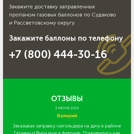
Закажите доставку заправленных
пропаном газовых баллонов по Судаково
и Рассветовскому округу.
Закажите баллоны по телефону
+7 (800) 444-30-16
ОТЗЫВЫ
3 ИЮНЯ 2024
Валерий
Заказывал заправку газгольдера на дачу в районе
З
 за
Гатчины п.Выра еще в феврале. Понравилась как