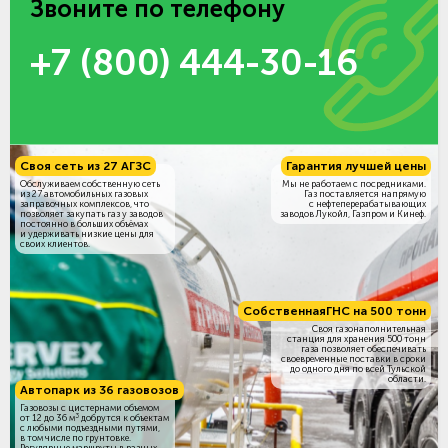
Звоните по телефону
+7 (800) 444-30-16
Своя сеть из 27 АГЗС
Гарантия лучшей цены
Обслуживаем собственную сеть
Мы не работаем с посредниками.
из 27 автомобильных газовых
Газ поставляется напрямую
заправочных комплексов, что
с нефтеперерабатывающих
позволяет закупать газ у заводов
заводов Лукойл, Газпром и Кинеф.
постоянно в больших объёмах
и удерживать низкие цены для
своих клиентов.
Собственная
ГНС на 500 тонн
Своя газонаполнительная
станция для хранения 500 тонн
газа позволяет обеспечивать
своевременные поставки в сроки
до одного дня по всей Тульской
области.
Автопарк из 36 газовозов
Газовозы с цистернами объемом
3
от 12 до 36 м
добрутся к объектам
c любыми подъездными путями,
в том числе по грунтовке.
Регулярные маршруты в разных