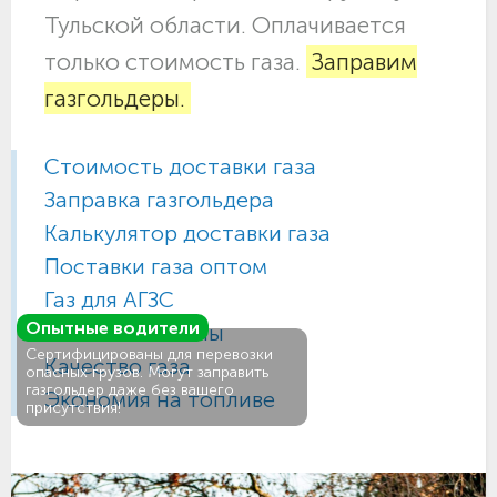
Тульской области. Оплачивается
только стоимость газа.
Заправим
газгольдеры.
Стоимость доставки газа
Заправка газгольдера
Калькулятор доставки газа
Поставки газа оптом
Газ для АГЗС
Опытные водители
Газовые баллоны
Сертифицированы для перевозки
Качество газа
опасных грузов. Могут заправить
газгольдер даже без вашего
Экономия на топливе
присутствия!