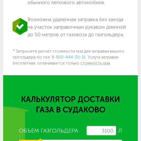
обычного легкового автомобиля.
Возможна удалённая заправка без заезда
на участок заправочным рукавом длинной
до 50 метров от газовоза до газгольдера.
* Запросите расчёт стоимости газа для заправки вашего
газгольдера по тел.
8-800-444-30-16.
Услуга заправки
бесплатная, оплачивается только
стоимость газа
КАЛЬКУЛЯТОР ДОСТАВКИ
ГАЗА
В СУДАКОВО
ОБЪЁМ ГАЗГОЛЬДЕРА
Л