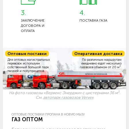
3.
4.
ЗАКЛЮЧЕНИЕ
ПОСТАВКА ГАЗА
ДОГОВОРА И
ОПЛАТА
Оптовые поставки
Оперативная доставка
Для оптовых магистральных
По различным маршрутам
перевозок используем
ежедневно ездят несколько
3
собственный большой парк
газовозов объемом
от 20 м
.
тягачей и полуприцепов.
3
На фото газовозы «Вервекс Энерджи» с цистернами 36 м
.
См.
автопарк газовозов Vervex
ОПТОВЫЕ ПОСТАВКИ ПРОПАНА В НОВУЮ МЫЗУ
ГАЗ ОПТОМ