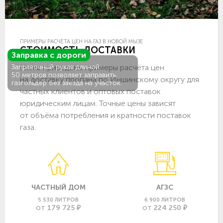
ПРИМЕРЫ РАСЧЁТА ЦЕН НА ГАЗ В НОВОЙ МЫЗЕ
СТОИМОСТЬ ДОСТАВКИ
Заправка с дороги
Ниже приведены примеры расчёта цен
Заправочный рукав длиной
50 метров позволяет заправить
на доставку пропана по Иншинскому округу для
газгольдер без заезда на участок.
частных клиентов и оптовых поставок
юридическим лицам. Точные цены зависят
от объёма потребления и кратности поставок
газа.
ЧАСТНЫЙ ДОМ
АГЗС
5 530 ЛИТРОВ
6 900 ЛИТРОВ
179 725 ₽
224 250 ₽
ОТ
ОТ