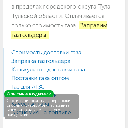
в пределах городского округа Тула
Тульской области. Оплачивается
только стоимость газа.
Заправим
газгольдеры.
Стоимость доставки газа
Заправка газгольдера
Калькулятор доставки газа
Поставки газа оптом
Газ для АГЗС
Опытные водители
Газовые баллоны
Сертифицированы для перевозки
Качество газа
опасных грузов. Могут заправить
газгольдер даже без вашего
Экономия на топливе
присутствия!