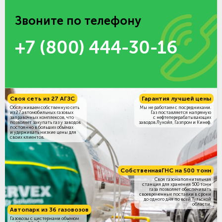
Звоните по телефону
+7 (800) 444-30-16
Своя сеть из 27 АГЗС
Гарантия лучшей цены
Обслуживаем собственную сеть
Мы не работаем с посредниками.
из 27 автомобильных газовых
Газ поставляется напрямую
заправочных комплексов, что
с нефтеперерабатывающих
позволяет закупать газ у заводов
заводов Лукойл, Газпром и Кинеф.
постоянно в больших объёмах
и удерживать низкие цены для
своих клиентов.
Собственная
ГНС на 500 тонн
Своя газонаполнительная
станция для хранения 500 тонн
газа позволяет обеспечивать
своевременные поставки в сроки
до одного дня по всей Тульской
области.
Автопарк из 36 газовозов
Газовозы с цистернами объемом