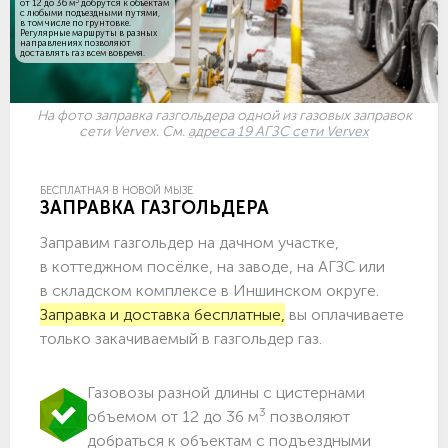
3
от 12 до 36 м
добрутся к объектам
c любыми подъездными путями,
в том числе по грунтовке.
Регулярные маршруты в разных
направлениях позволяют
доставлять газ всем вовремя.
На фото заправка газгольдера одной из газовых заправок
сети Vervex. См.
адреса 19 АГЗС сети Vervex
БЕСПЛАТНАЯ В НОВОЙ МЫЗЕ
ЗАПРАВКА ГАЗГОЛЬДЕРА
Заправим газгольдер на дачном участке,
в коттеджном посёлке, на заводе, на АГЗС или
в складском комплексе в Иншинском округе.
Заправка и доставка бесплатные,
вы оплачиваете
только закачиваемый в газгольдер газ.
Газовозы разной длины с цистернами
3
объемом от 12 до 36 м
позволяют
добраться к объектам c подъездными