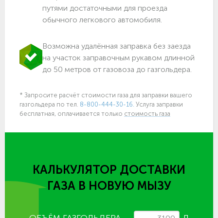
путями достаточными для проезда
обычного легкового автомобиля.
Возможна удалённая заправка без заезда
на участок заправочным рукавом длинной
до 50 метров от газовоза до газгольдера.
* Запросите расчёт стоимости газа для заправки вашего
газгольдера по тел.
8-800-444-30-16.
Услуга заправки
бесплатная, оплачивается только
стоимость газа
КАЛЬКУЛЯТОР ДОСТАВКИ
ГАЗА
В НОВУЮ МЫЗУ
ОБЪЁМ ГАЗГОЛЬДЕРА
Л