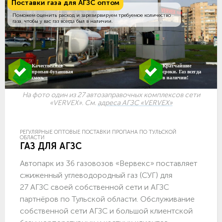
Поставки газа для АГЗС оптом
Поможем оценить расход и зарезирвируем требуемое количество
газа, чтобы у вас газ всегда был в наличии.
Качественная
Кратчайшие
пропан-бутановая
сроки. Газ всегда
смесь
в наличии!
На фото один из 27 автозаправочных комплексов сети
«VERVEX». См.
адреса АГЗС «VERVEX»
РЕГУЛЯРНЫЕ ОПТОВЫЕ ПОСТАВКИ ПРОПАНА ПО ТУЛЬСКОЙ
ОБЛАСТИ
ГАЗ ДЛЯ АГЗС
Автопарк из 36 газовозов «Вервекс» поставляет
сжиженный углеводородный газ (СУГ) для
27 АГЗС своей собственной сети и АГЗС
партнёров по Тульской области. Обслуживание
собственной сети АГЗС и большой клиентской