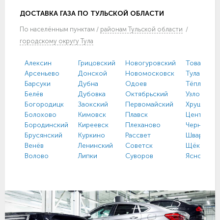
ДОСТАВКА ГАЗА ПО ТУЛЬСКОЙ ОБЛАСТИ
По
населённым пунктам
/
районам Тульской области
/
городскому округу Тула
Алексин
Грицовский
Новогуровский
Товарковс
Арсеньево
Донской
Новомосковск
Тула
Барсуки
Дубна
Одоев
Тёплое
Белёв
Дубовка
Октябрьский
Узловая
Богородицк
Заокский
Первомайский
Хрущево
Болохово
Кимовск
Плавск
Централь
Бородинский
Киреевск
Плеханово
Чернь
Брусянский
Куркино
Рассвет
Шварцевс
Венёв
Ленинский
Советск
Щёкино
Волово
Липки
Суворов
Ясногорс