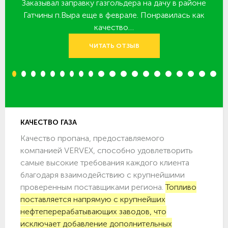
Заказывал заправку газгольдера на дачу в районе
З
 за
Гатчины п.Выра еще в феврале. Понравилась как
качество…
ЧИТАТЬ ОТЗЫВ
1
2
3
4
5
6
7
8
9
10
11
12
13
14
15
16
17
18
19
20
КАЧЕСТВО ГАЗА
Качество пропана, предоставляемого
компанией VERVEX, способно удовлетворить
самые высокие требования каждого клиента
благодаря взаимодействию с крупнейшими
проверенным поставщиками региона.
Топливо
поставляется напрямую с крупнейших
нефтеперерабатывающих заводов, что
исключает добавление дополнительных